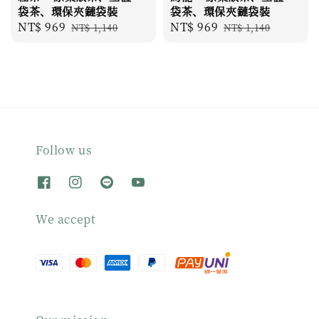
袋茶、環保夾鏈袋裝
袋茶、環保夾鏈袋裝
Sale
NT$ 969
Regular
Sale
NT$ 969
Regular
NT$ 1,140
NT$ 1,140
price
price
price
price
Follow us
We accept