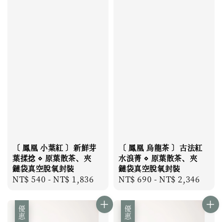
〔 鳳凰 小葉紅 〕新鮮芽
〔 鳳凰 烏龍茶 〕古法紅
葉揉捻 ⋄ 原葉散茶、夾
水浪菁 ⋄ 原葉散茶、夾
鏈袋真空脫氧封裝
鏈袋真空脫氧封裝
Regular
NT$ 540
-
NT$ 1,836
Regular
NT$ 690
-
NT$ 2,346
price
price
優惠
優惠