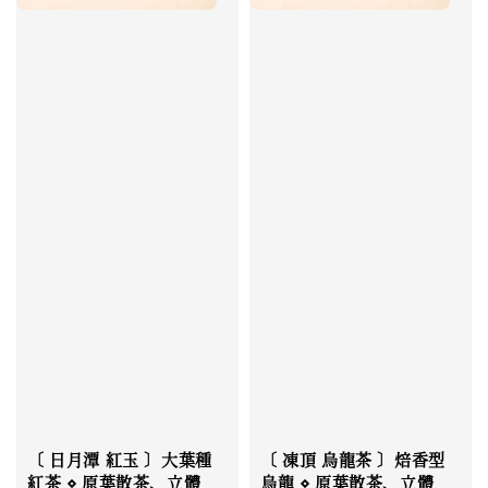
〔 日月潭 紅玉 〕大葉種
〔 凍頂 烏龍茶 〕焙香型
紅茶 ⋄ 原葉散茶、立體
烏龍 ⋄ 原葉散茶、立體