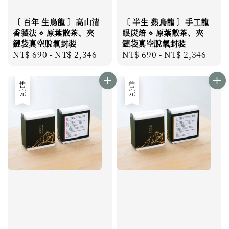
〔 百年 生烏龍 〕高山清
〔 半生 熟烏龍 〕手工龍
香製法 ⋄ 原葉散茶、夾
眼炭焙 ⋄ 原葉散茶、夾
鏈袋真空脫氧封裝
鏈袋真空脫氧封裝
Regular
NT$ 690
-
NT$ 2,346
Regular
NT$ 690
-
NT$ 2,346
price
price
售完
售完