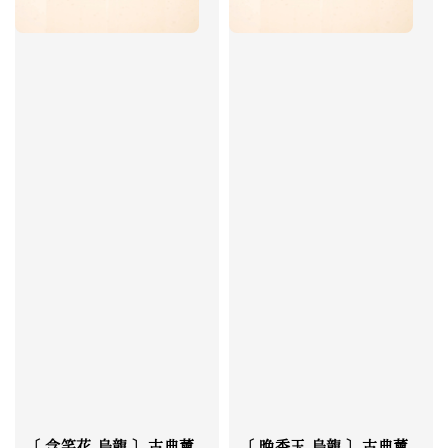
〔 含笑花 烏龍 〕古典薰
〔 晚香玉 烏龍 〕古典薰