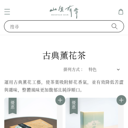
搜尋
古典薰花茶
排列方式 :
運用古典薰花工藝，使茶葉吸附鮮花香氣，並有效降低苦澀
與雜味，整體風味更加馥郁且純淨順口。
優惠
優惠