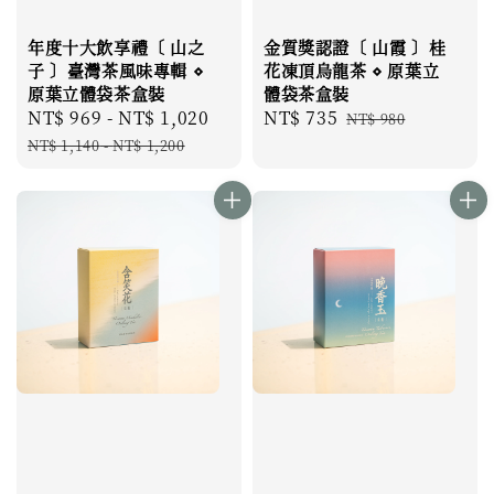
年度十大飲享禮〔 山之
金質獎認證〔 山霞 〕桂
子 〕臺灣茶風味專輯 ⋄
花凍頂烏龍茶 ⋄ 原葉立
原葉立體袋茶盒裝
體袋茶盒裝
Sale
NT$ 969
-
NT$ 1,020
Regular
Sale
NT$ 735
Regular
NT$ 980
price
price
price
price
NT$ 1,140
-
NT$ 1,200