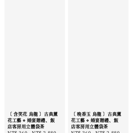
〔 含笑花 烏龍 〕古典薰
〔 晚香玉 烏龍 〕古典薰
花工藝 ⋄ 婚宴贈禮、飯
花工藝 ⋄ 婚宴贈禮、飯
店客房用立體袋茶
店客房用立體袋茶
Regular
NT$ 360
-
NT$ 2,880
Regular
NT$ 360
-
NT$ 2,880