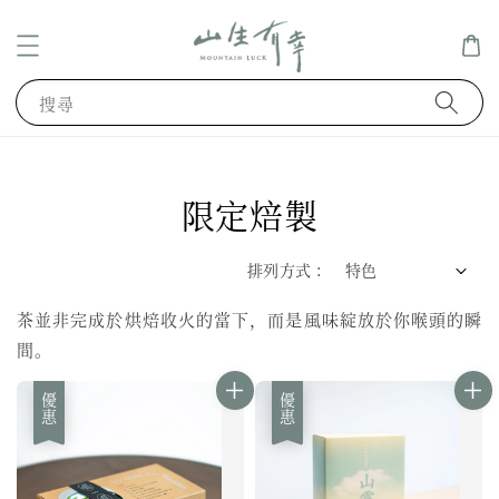
搜尋
限定焙製
排列方式 :
茶並非完成於烘焙收火的當下，而是風味綻放於你喉頭的瞬
間。
優惠
優惠