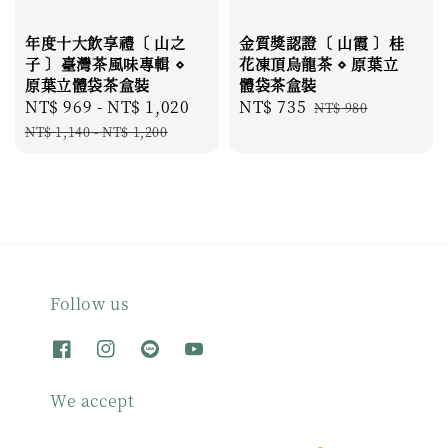
年度十大飲享禮〔 山之
金質獎認證〔 山霞 〕桂
子 〕臺灣茶風味專輯 ⋄
花凍頂烏龍茶 ⋄ 原葉立
原葉立體袋茶盒裝
體袋茶盒裝
Sale
NT$ 969
-
NT$ 1,020
Regular
Sale
NT$ 735
Regular
NT$ 980
price
price
price
price
NT$ 1,140
-
NT$ 1,200
Follow us
We accept