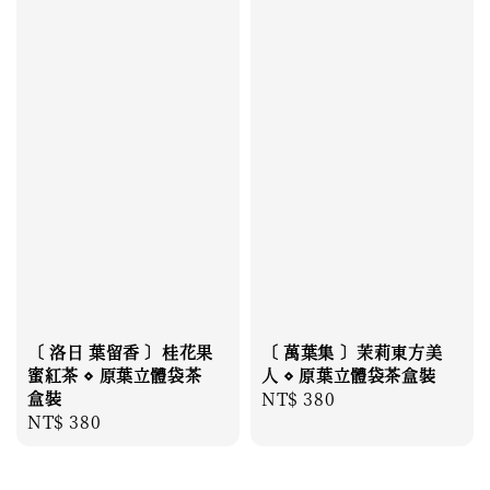
〔 洛日 葉留香 〕桂花果
〔 萬葉集 〕茉莉東方美
蜜紅茶 ⋄ 原葉立體袋茶
人 ⋄ 原葉立體袋茶盒裝
盒裝
Regular
NT$ 380
Regular
NT$ 380
price
price