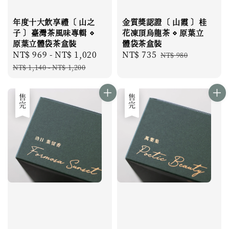
年度十大飲享禮〔 山之
金質獎認證〔 山霞 〕桂
子 〕臺灣茶風味專輯 ⋄
花凍頂烏龍茶 ⋄ 原葉立
原葉立體袋茶盒裝
體袋茶盒裝
Sale
NT$ 969
-
NT$ 1,020
Regular
Sale
NT$ 735
Regular
NT$ 980
price
price
price
price
NT$ 1,140
-
NT$ 1,200
售完
售完