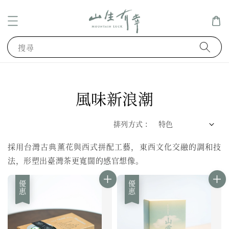
搜尋
風味新浪潮
排列方式 :
採用台灣古典薰花與西式拼配工藝，東西文化交融的調和技
法，形塑出臺灣茶更寬闊的感官想像。
優惠
優惠