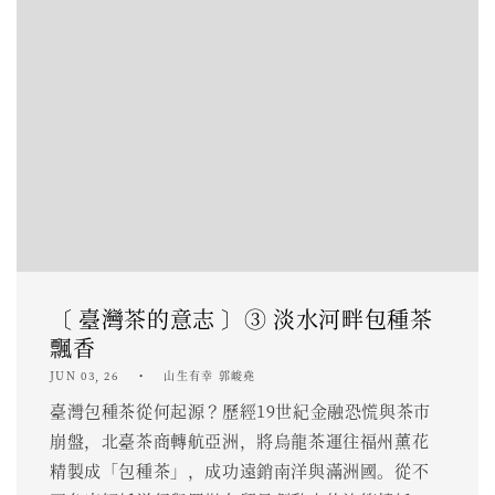
〔 臺灣茶的意志 〕③ 淡水河畔包種茶
飄香
JUN 03, 26
山生有幸 郭峻堯
臺灣包種茶從何起源？歷經19世紀金融恐慌與茶市
崩盤，北臺茶商轉航亞洲，將烏龍茶運往福州薰花
精製成「包種茶」，成功遠銷南洋與滿洲國。從不