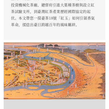
投資機械化茶廠、總督府引進大葉種茶樹與設立紅
茶試驗支所，到臺灣紅茶產業歷經國際協定的起
伏。本文帶您一探臺茶18號「紅玉」如何引領香氣
革命，揉捻出臺日跨越百年的風味羈絆。