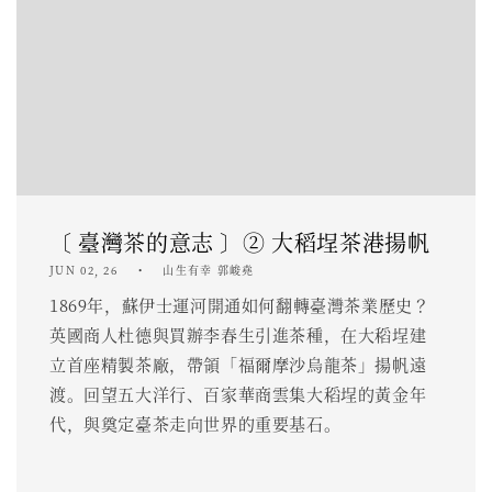
〔 臺灣茶的意志 〕② 大稻埕茶港揚帆
JUN 02, 26
山生有幸 郭峻堯
1869年，蘇伊士運河開通如何翻轉臺灣茶業歷史？
英國商人杜德與買辦李春生引進茶種，在大稻埕建
立首座精製茶廠，帶領「福爾摩沙烏龍茶」揚帆遠
渡。回望五大洋行、百家華商雲集大稻埕的黃金年
代，與奠定臺茶走向世界的重要基石。