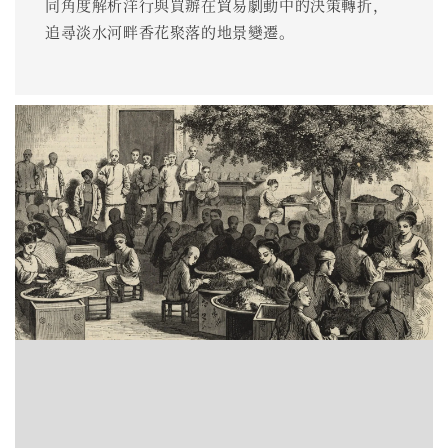
同角度解析洋行與買辦在貿易劇動中的決策轉折，
追尋淡水河畔香花聚落的地景變遷。