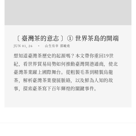
〔 臺灣茶的意志 〕① 世界茶島的開端
JUN 01, 26
山生有幸 郭峻堯
想知道臺灣茶歷史的起源嗎？本文帶你重回19世
紀，看世界貿易局勢如何推動臺灣開港通商，使北
臺灣茶業躍上國際舞台。從粗製毛茶到精製烏龍
茶，解析臺灣茶業發展脈絡，以及鮮為人知的故
事，探索臺茶寫下百年輝煌的關鍵事件。