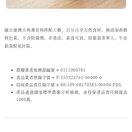
融合臺灣古典薰花與拼配工藝，
百分百全天然食材、無添加香精
與色素、不含防腐劑、非基改、素食可食。原葉袋茶單入、牛皮
鋁袋脫氧封裝。
農糧署產地溯源編號 ⋄ 0111000781
食品業者登錄字號
⋄
F-153722765-00000-0
投保產品責任險字號
⋄
80-109-08170385-00004-PDL
產品通過國家標準農藥分析檢測，並投保產品責任險最高
1000萬。