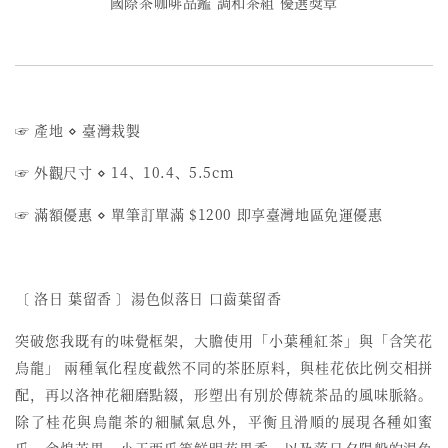
國際茶咖啡品鑑 調和茶組 優選獎章
☞ 產地 ⋄ 臺灣栽製
☞ 外觀尺寸 ⋄ 14、10.4、5.5cm
☞ 滿額優惠
⋄
單筆訂單滿 $1200 即享臺灣地區免運優惠
〔 洛日 葉留香 〕湯色似落日 口齒葉留香
突破您我既有的味覺框架，大膽使用「小葉種紅茶」與「含笑花
烏龍」 兩種氧化程度截然不同的茶胚原料，與桂花依比例交相拼
配，再以洛神花細磨點綴，形塑出有別於傳統茶品的風味脈絡。
除了桂花與烏龍茶的細膩氣息外，平衡且滑順的展現各種如蜜
瓜、金煌芒果、小玉西瓜等鮮明花果香，以及落日夕陽般的湯色