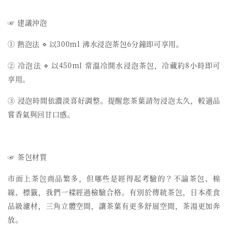
☞ 建議沖泡
① 熱泡法 ⋄ 以300ml 沸水浸泡茶包6分鐘即可享用。
② 冷泡法 ⋄ 以450ml 常溫冷開水浸泡茶包，冷藏約8小時即可
享用。
③ 浸泡時間依濃淡喜好調整。提醒您茶葉請勿浸泡太久，較適品
嘗香氣與回甘口感。
☞ 茶包材質
市面上茶包商品繁多，但哪些是經得起考驗的？不論茶包、棉
線、標籤，我們一樣經過檢驗合格。有別於傳統茶包，日本產食
品級濾材，三角立體空間，讓茶葉有更多舒展空間，茶湯更加奔
放。