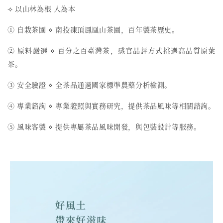
⟢ 以山林為根 人為本
① 自栽茶園 ⋄ 南投凍頂鳳凰山茶園，百年製茶歷史。
② 原料嚴選 ⋄ 百分之百臺灣茶，感官品評方式挑選高品質原葉
茶。
③ 安全驗證 ⋄ 全茶品通過國家標準農藥分析檢測。
④ 專業諮詢 ⋄ 專業證照與實務研究，提供茶品風味等相關諮詢。
⑤ 風味客製 ⋄ 提供專屬茶品風味開發，與包裝設計等服務。