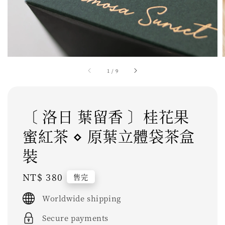
1
/
9
〔 洛日 葉留香 〕桂花果
蜜紅茶 ⋄ 原葉立體袋茶盒
裝
Regular
NT$ 380
售完
price
Worldwide shipping
Secure payments