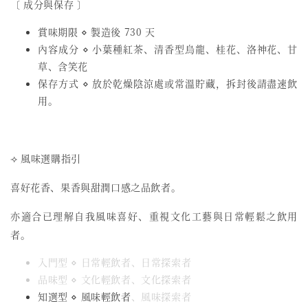
〔 成分與保存 〕
賞味期限 ⋄ 製造後 730 天
內容成分 ⋄ 小葉種紅茶、清香型烏龍、桂花、洛神花、甘
草、含笑花
保存方式 ⋄ 放於乾燥陰涼處或常溫貯藏，拆封後請盡速飲
用。
⟢ 風味選購指引
喜好花香、果香與甜潤口感之品飲者。
亦適合已理解自我風味喜好、重視文化工藝與日常輕鬆之飲用
者。
入門型 ⋄ 日常輕飲者、日常探索者
品味型 ⋄ 文化輕飲者、文化探索者
知選型 ⋄ 風味輕飲者
、風味探索者