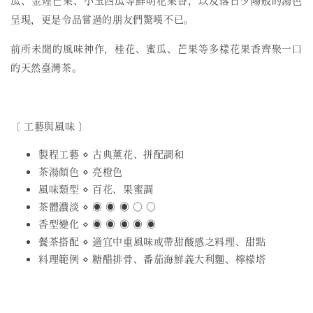
呈現，更是令品嘗過的朋友們驚嘆不已。
前所未聞的風味神作，桂花、蜜瓜、芒果等多樣花果香齊聚一口
的天然臺灣茶。
〔 工藝與風味 〕
製程工藝 ⋄ 古典薰花、拼配調和
茶湯顏色 ⋄ 亮橙色
風味類型 ⋄ 百花、果蜜調
茶體濃淡 ⋄ ◉ ◉ ◉ ○ ○
香型變化 ⋄ ◉ ◉ ◉ ◉ ◉
餐茶搭配 ⋄ 適宜中重風味或帶甜酸感之料理、甜點
料理範例 ⋄ 糖醋排骨、番茄海鮮義大利麵、檸檬塔