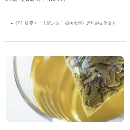
延伸閱讀 ⋄
〔 人情之碗 〕橋接東西方思想的文化讀本