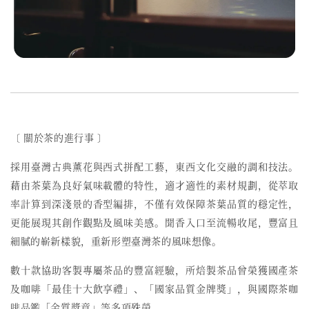
〔 關於茶的進行事 〕
採用臺灣古典薰花與西式拼配工藝，東西文化交融的調和技法。
藉由茶葉為良好氣味載體的特性，
適才適性的素材規劃，從萃取
率計算到深淺景的香型編排，不僅有效保障茶葉品質的穩定性，
更能展現其創作觀點及風味美感。
聞香入口至流暢收尾，豐富且
細膩的嶄新樣貌，重新形塑臺灣茶的風味想像。
數十款協助客製專屬茶品的豐富經驗，所焙製茶品曾榮獲國產茶
及咖啡「最佳十大飲享禮
」、
「
國家品質金牌獎
」，與
國際茶咖
啡品鑑
「
金質獎章
」
等多項殊榮。