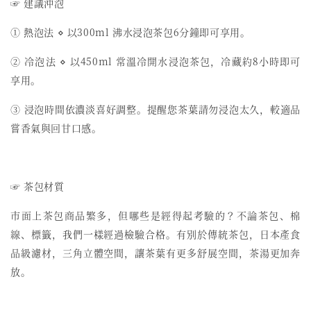
☞ 建議沖泡
① 熱泡法 ⋄ 以300ml 沸水浸泡茶包6分鐘即可享用。
② 冷泡法 ⋄ 以450ml 常溫冷開水浸泡茶包，冷藏約8小時即可
享用。
③ 浸泡時間依濃淡喜好調整。提醒您茶葉請勿浸泡太久，較適品
嘗香氣與回甘口感。
☞ 茶包材質
市面上茶包商品繁多，但哪些是經得起考驗的？不論茶包、棉
線、標籤，我們一樣經過檢驗合格。有別於傳統茶包，日本產食
品級濾材，三角立體空間，讓茶葉有更多舒展空間，茶湯更加奔
放。