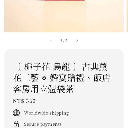
1
/
7
〔 梔子花 烏龍 〕古典薰
花工藝 ⋄ 婚宴贈禮、飯店
客房用立體袋茶
Regular
NT$ 360
price
Worldwide shipping
Secure payments