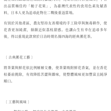
出品質極佳的「梔子花果」，為臺灣代表性的食用色素及賦香
料，日本人更為追尋此物在二戰後重返當地。
有別於其他產區，農友堅持友善環境的手工除草與無毒耕作，使
花香更加純潔，餘韻近似荔枝甜感。也讓山生有幸在追尋多年
後，得以重現此款曾於日治時期名揚四海的經典薰花茶。
〔 古典薰花工藝 〕
將茶葉與鮮花依比例層層交疊，使茶葉吸附鮮花香氣，並在香花
枯萎前挑除，有效降低苦澀與雜味，使整體風味更加豐富且純淨
順口。
〔 工藝與風味 〕