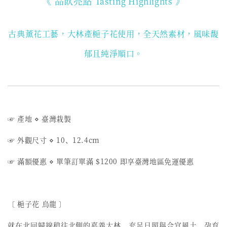
《 品飲亮點
》
Tasting Highlights
古典薰花工藝，大林產梔子花使用
，全天然素材，風味馥
郁且純淨順口。
☞ 產地 ⋄ 臺灣栽製
☞ 外觀尺寸 ⋄ 10、12.4cm
☞ 滿額優惠 ⋄ 單筆訂單滿 $1200 即享臺灣地區免運優惠
〔 梔子花 烏龍 〕
就在北回歸線稍往北側的嘉義大林，充足日照與合宜風土，孕育