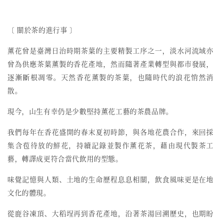
〔 關於茶的進行事 〕
薰花曾是臺灣日治時期茶葉的主要精製工序之一，
淡水河流域亦
曾為供應茶葉薰製的香花產地，然而
隨著產業轉型與都市發展，
逐漸斷根凋零。天然香花薰製的茶葉，也隨時代的浪花悄然消
散。
現今，山生有幸仍是少數堅持薰花工藝的茶農品牌。
我們每年在香花盛開的春末夏初時節，與各地花農合作，來回採
集含苞待放的鮮花，持續記錄並製作薰花茶，藉由現代製茶工
藝，轉譯成更符合當代飲用的型態。
味覺記憶與人類、土地的生命歷程息息相關，飲食風味更是在地
文化的體現。
從鹿谷凍頂、大稻埕再到香花產地，沿著茶湯回溯歷史，也期盼