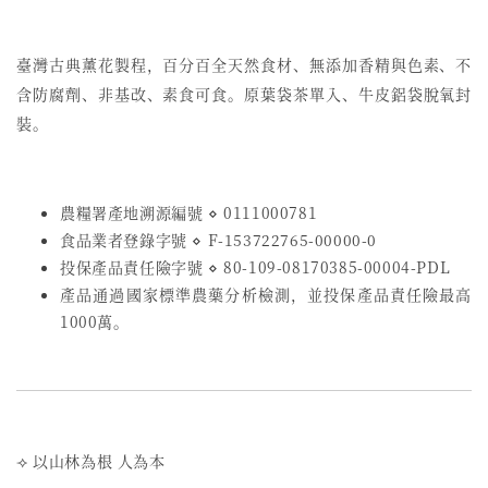
臺灣古典薰花製程，百分百全天然食材、無添加香精與色素、不
含防腐劑、非基改、素食可食。原葉袋茶單入、牛皮鋁袋脫氧封
裝。
農糧署產地溯源編號 ⋄ 0111000781
食品業者登錄字號
⋄
F-153722765-00000-0
投保產品責任險字號
⋄
80-109-08170385-00004-PDL
產品通過國家標準農藥分析檢測，並投保產品責任險最高
1000萬。
⟢ 以山林為根 人為本