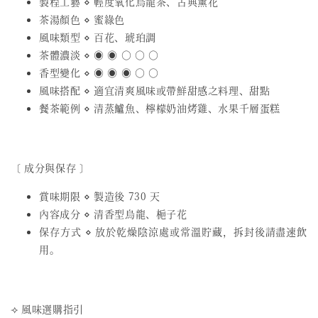
製程工藝 ⋄ 輕度氧化烏龍茶、古典薰花
茶湯顏色 ⋄ 蜜綠色
風味類型 ⋄ 百花、琥珀調
茶體濃淡 ⋄ ◉ ◉ ○ ○ ○
香型變化 ⋄ ◉ ◉ ◉ ○ ○
風味搭配 ⋄ 適宜清爽風味或帶鮮甜感之料理、甜點
餐茶範例 ⋄ 清蒸鱸魚、檸檬奶油烤雞、水果千層蛋糕
〔 成分與保存 〕
賞味期限 ⋄ 製造後 730 天
內容成分 ⋄ 清香型烏龍、梔子花
保存方式 ⋄ 放於乾燥陰涼處或常溫貯藏，拆封後請盡速飲
用。
⟢ 風味選購指引