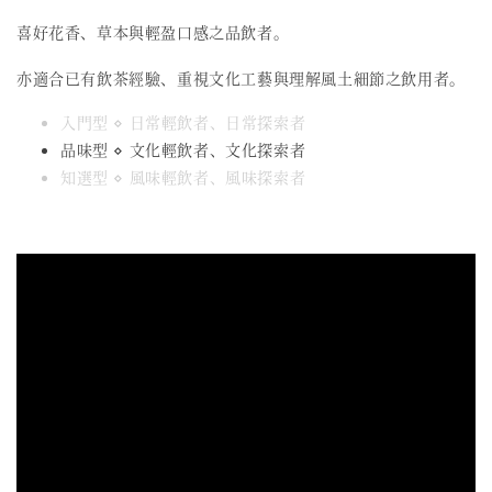
喜好花香、草本與輕盈口感之品飲者。
亦適合已有飲茶經驗、重視文化工藝與理解風土細節之飲用者。
入門型 ⋄ 日常輕飲者、日常探索者
品味型 ⋄ 文化輕飲者、文化探索者
知選型 ⋄ 風味輕飲者、風味探索者