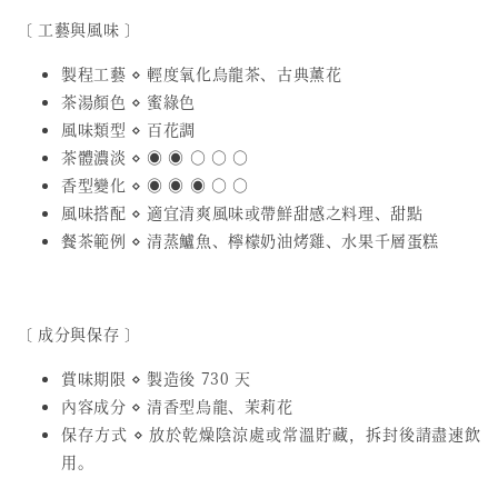
〔 工藝與風味 〕
製程工藝 ⋄ 輕度氧化烏龍茶、古典薰花
茶湯顏色 ⋄ 蜜綠色
風味類型 ⋄ 百花調
茶體濃淡 ⋄ ◉ ◉ ○ ○ ○
香型變化 ⋄ ◉ ◉ ◉ ○ ○
風味搭配 ⋄ 適宜清爽風味或帶鮮甜感之料理、甜點
餐茶範例 ⋄ 清蒸鱸魚、檸檬奶油烤雞、水果千層蛋糕
〔 成分與保存 〕
賞味期限 ⋄ 製造後 730 天
內容成分 ⋄ 清香型烏龍、茉莉花
保存方式 ⋄ 放於乾燥陰涼處或常溫貯藏，拆封後請盡速飲
用。