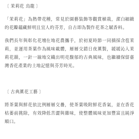
〔 茉莉花 烏龍 〕
「茉莉花」為熱帶花種，常見於園藝裝飾等觀賞植栽，潔白細緻
的花瓣蘊藏鮮明且宜人的芬芳，自古即為製作花茶之賦香料。
我們長年與彰化花壇在地花農攜手，於初夏時節一同摘採含苞茉
莉，並運用茶葉作為風味載體，層層交錯日夜薰製，緩緩沁入茉
莉花韻，一針一線地交織出明亮馥郁的古典風味，也繼續保留臺
灣香花產業的土地記憶與芬芳時光。
〔
古典薰花工藝
〕
將茶葉與鮮花依比例層層交疊，使茶葉吸附鮮花香氣，並在香花
枯萎前挑除，有效降低苦澀與雜味，使整體風味更加豐富且純淨
順口。