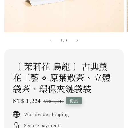
1
/
8
〔 茉莉花 烏龍 〕古典薰
花工藝 ⋄ 原葉散茶、立體
袋茶、環保夾鏈袋裝
Sale
NT$ 1,224
Regular
優惠
NT$ 1,440
price
price
Worldwide shipping
Secure payments