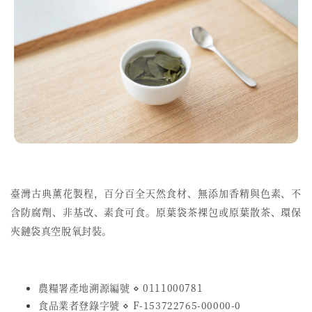
臺灣古典薰花製程，
百分百全天然食材、無添加香精與色素、不
含防腐劑、非基改、素食可食。原葉袋茶裸包或原葉散茶、環保
夾鏈袋真空脫氧封裝。
農糧署產地溯源編號 ⋄ 0111000781
食品業者登錄字號
⋄
F-153722765-00000-0