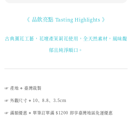
《 品飲亮點
》
Tasting Highlights
古典薰花工藝，花壇產茉莉花使用
，全天然素材，風味馥
郁且純淨順口。
☞ 產地
⋄ 臺
灣栽製
☞ 外觀尺寸 ⋄ 10、8.8、3.5cm
☞ 滿額優惠
⋄
單筆訂單滿 $1200 即享臺灣地區免運優惠