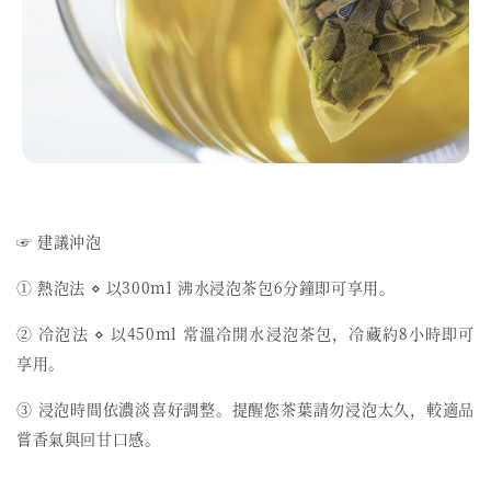
☞ 建議沖泡
① 熱泡法 ⋄ 以300ml 沸水浸泡茶包6分鐘即可享用。
② 冷泡法 ⋄ 以450ml 常溫冷開水浸泡茶包，冷藏約8小時即可
享用。
③ 浸泡時間依濃淡喜好調整。提醒您茶葉請勿浸泡太久，較適品
嘗香氣與回甘口感。