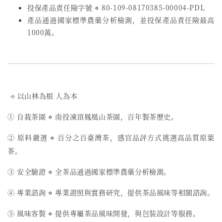
投保產品責任險字號
⋄
80-109-08170385-00004-PDL
產品通過國家標準農藥分析檢測，並投保產品責任險最高
1000萬。
⟢ 以山林為根 人為本
① 自栽茶園 ⋄ 南投凍頂鳳凰山茶園，百年製茶歷史。
② 原料嚴選 ⋄ 百分之百臺灣茶，感官品評方式挑選高品質原葉
茶。
③ 安全驗證 ⋄ 全茶品通過國家標準農藥分析檢測。
④ 專業諮詢 ⋄ 專業證照與實務研究，提供茶品風味等相關諮詢。
⑤ 風味客製 ⋄ 提供專屬茶品風味開發，與包裝設計等服務。