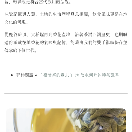
藝，轉譯成更符合當代飲用的型態。
味覺記憶與人類、土地的生命歷程息息相關，飲食風味更是在地
文化的體現。
從鹿谷凍頂、大稻埕再到香花產地，沿著茶湯回溯歷史，也期盼
這份承載在地香花的氣味與記憶，能藉由我們的雙手繼續保存並
傳承給下個世代。
延伸閱讀 ⋄
〔 臺灣茶的意志 〕③ 淡水河畔包種茶飄香