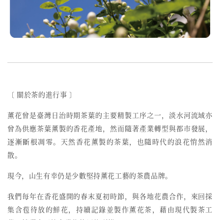
〔 關於茶的進行事 〕
薰花曾是臺灣日治時期茶葉的主要精製工序之一，
淡水河流域亦
曾為供應茶葉薰製的香花產地，然而
隨著產業轉型與都市發展，
逐漸斷根凋零。天然香花薰製的茶葉，也隨時代的浪花悄然消
散。
現今，山生有幸仍是少數堅持薰花工藝的茶農品牌。
我們每年在香花盛開的春末夏初時節，與各地花農合作，來回採
集含苞待放的鮮花，持續記錄並製作薰花茶，藉由現代製茶工