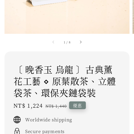
1
/
8
〔 晚香玉 烏龍 〕古典薰
花工藝 ⋄ 原葉散茶、立體
袋茶、環保夾鏈袋裝
Sale
NT$ 1,224
Regular
優惠
NT$ 1,440
price
price
Worldwide shipping
Secure payments