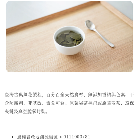
臺灣古典薰花製程，百分百全天然食材、無添加香精與色素、不
含防腐劑、非基改、素食可食。原葉袋茶裸包或原葉散茶、環保
夾鏈袋真空脫氧封裝。
農糧署產地溯源編號 ⋄ 0111000781