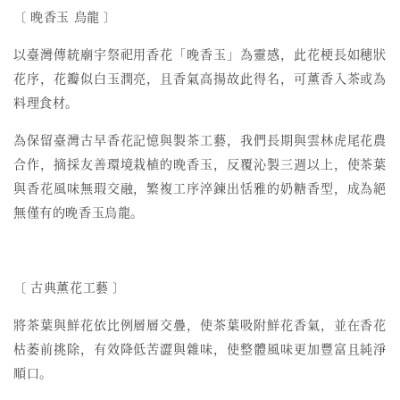
〔 晚香玉 烏龍 〕
以臺灣傳統廟宇祭祀用香花「晚香玉」為靈感，此花梗長如穗狀
花序，花瓣似白玉潤亮，且香氣高揚故此得名，可薰香入茶或為
料理食材。
為保留臺灣古早香花記憶與製茶工藝，我們長期與雲林虎尾花農
合作，摘採友善環境栽植的晚香玉，反覆沁製三週以上，使茶葉
與香花風味無瑕交融，繁複工序淬鍊出恬雅的奶糖香型，成為絕
無僅有的晚香玉烏龍。
〔
古典薰花工藝
〕
將茶葉與鮮花依比例層層交疊，使茶葉吸附鮮花香氣，並在香花
枯萎前挑除，有效降低苦澀與雜味，使整體風味更加豐富且純淨
順口。