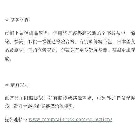
☞ 茶包材質
市面上茶包商品繁多，但哪些是經得起考驗的？不論茶包、棉
線、標籤，我們一樣經過檢驗合格。有別於傳統茶包，日本產食
品級濾材，三角立體空間，讓茶葉有更多舒展空間，茶湯更加奔
放。
☞ 購買說明
此茶品不附贈提袋，如有贈禮或其他需求，可另外加購環保提
袋，歡迎大宗或企業採購洽詢優惠。
提袋連結 ⋄
www.mountainluck.com/collections