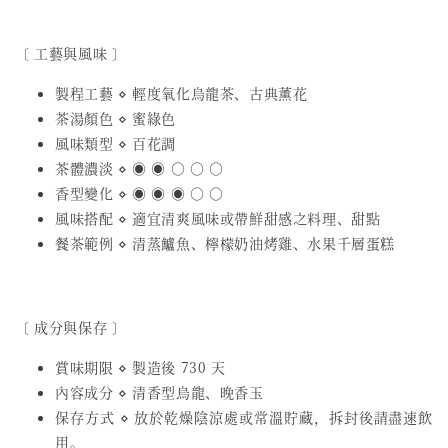
〔 工藝與風味 〕
製程工藝 ⋄ 輕度氧化烏龍茶、古典薰花
茶湯顏色 ⋄ 蜜綠色
風味類型 ⋄ 百花調
茶體濃淡 ⋄ ◉ ◉ ○ ○ ○
香型變化 ⋄ ◉ ◉ ◉ ○ ○
風味搭配 ⋄ 適宜清爽風味或帶鮮甜感之料理、甜點
餐茶範例 ⋄ 清蒸鱸魚、檸檬奶油烤雞、水果千層蛋糕
〔 成分與保存 〕
賞味期限 ⋄ 製造後 730 天
內容成分 ⋄ 清香型烏龍、晚香玉
保存方式 ⋄ 放於乾燥陰涼處或常溫貯藏，拆封後請盡速飲
用。