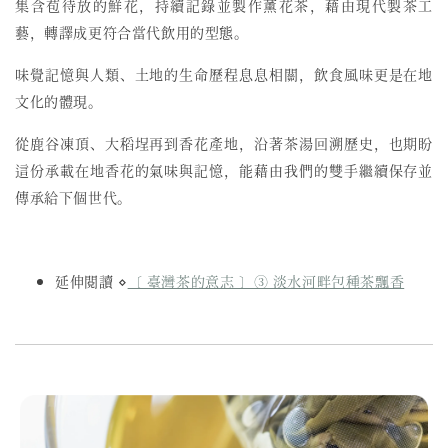
集含苞待放的鮮花，持續記錄並製作薰花茶，藉由現代製茶工
藝，轉譯成更符合當代飲用的型態。
味覺記憶與人類、土地的生命歷程息息相關，飲食風味更是在地
文化的體現。
從鹿谷凍頂、大稻埕再到香花產地，沿著茶湯回溯歷史，也期盼
這份承載在地香花的氣味與記憶，能藉由我們的雙手繼續保存並
傳承給下個世代。
延伸閱讀 ⋄
〔 臺灣茶的意志 〕③ 淡水河畔包種茶飄香