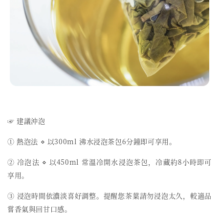
☞ 建議沖泡
① 熱泡法 ⋄ 以300ml 沸水浸泡茶包6分鐘即可享用。
② 冷泡法 ⋄ 以450ml 常溫冷開水浸泡茶包，冷藏約8小時即可
享用。
③ 浸泡時間依濃淡喜好調整。提醒您茶葉請勿浸泡太久，較適品
嘗香氣與回甘口感。