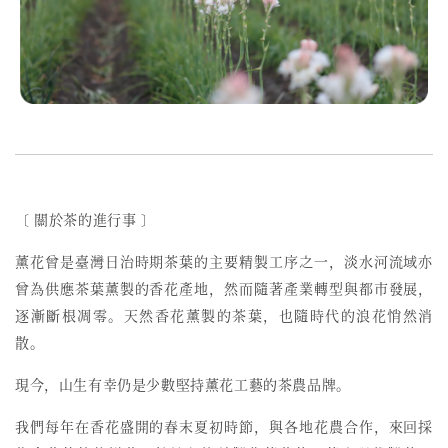
〔 關於茶的進行事 〕
薰花曾是臺灣日治時期茶葉的主要精製工序之一，
淡水河流域亦
曾為供應茶葉薰製的香花產地，然而
隨著產業轉型與都市發展，
逐漸斷根凋零。天然香花薰製的茶葉，也隨時代的浪花悄然消
散。
現今，山生有幸仍是少數堅持薰花工藝的茶農品牌。
我們每年在香花盛開的春末夏初時節，與各地花農合作，來回採