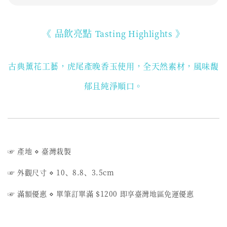
《 品飲亮點
》
Tasting Highlights
古典薰花工藝，虎尾產晚香玉使用
，全天然素材，風味馥
郁且純淨順口。
☞ 產地
⋄ 臺
灣栽製
☞ 外觀尺寸 ⋄ 10、8.8、3.5cm
☞ 滿額優惠
⋄
單筆訂單滿 $1200 即享臺灣地區免運優惠