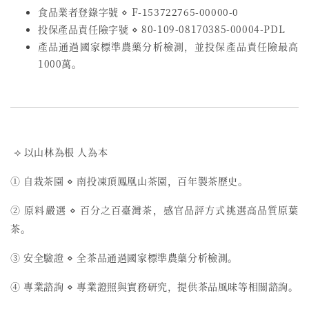
食品業者登錄字號
⋄
F-153722765-00000-0
投保產品責任險字號
⋄
80-109-08170385-00004-PDL
產品通過國家標準農藥分析檢測，並投保產品責任險最高
1000萬。
⟢ 以山林為根 人為本
① 自栽茶園 ⋄ 南投凍頂鳳凰山茶園，百年製茶歷史。
② 原料嚴選 ⋄ 百分之百臺灣茶，感官品評方式挑選高品質原葉
茶。
③ 安全驗證 ⋄ 全茶品通過國家標準農藥分析檢測。
④ 專業諮詢 ⋄ 專業證照與實務研究，提供茶品風味等相關諮詢。