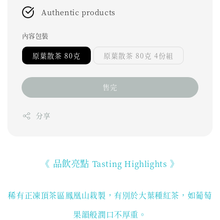
Authentic products
內容包裝
原葉散茶 80克
原葉散茶 80克 4份組
售完
分享
《 品飲亮點
》
Tasting Highlights
稀有正凍頂茶區鳳凰山栽製，有別於大葉種紅茶，如葡萄
果韻般潤口不厚重。