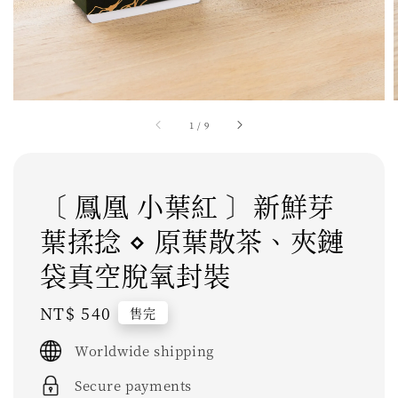
1
/
9
〔 鳳凰 小葉紅 〕新鮮芽
葉揉捻 ⋄ 原葉散茶、夾鏈
袋真空脫氧封裝
Regular
NT$ 540
售完
price
Worldwide shipping
Secure payments