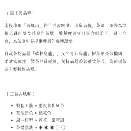
〔 風土與品種 〕
南投凍頂「鳳凰山」終年雲霧飄渺、山嵐裊繞，茶區土壤多為洪
積母質紅壤及砂頁岩黃壤，酸鹼度適宜且富含鋁離子。風土合
宜，為茶樹生長提供理想的栽種環境。
自栽茶樹品種「軟枝烏龍」，又名青心烏龍。樹葉形長似橢圓，
柔軟富彈性，製茶品質優異，獨特品種香氣雅致芬芳，為凍頂茶
區主要栽製品種。
〔 工藝與風味 〕
製程工藝 ⋄ 重度氧化紅茶
茶湯顏色 ⋄ 楓紅色
風味類型 ⋄ 百花、果蜜調
茶體濃淡 ⋄ ◉ ◉ ◉ ○ ○