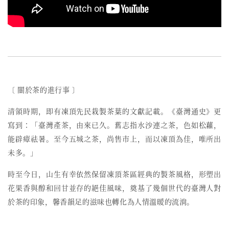
〔 關於茶的進行事 〕
清領時期，即有凍頂先民栽製茶葉的文獻記載。《臺灣通史》更
寫到：「臺灣產茶，由來已久。舊志指水沙連之茶，色如松蘿，
能辟瘴祛暑。至今五城之茶，尚售市上，而以凍頂為佳，唯所出
未多。」
時至今日，
山生有幸依然保留
凍頂茶區經典的
製茶
風格
，形塑出
花果香與醇和回甘並存的絕佳風味，奠基了幾個世代的臺灣人對
於茶的印象，馨香韻足的滋味也轉化為人情溫暖的流淌。