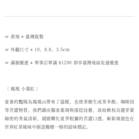
☞ 產地
⋄
臺灣栽製
☞ 外觀尺寸
⋄
10、8.8、3.5cm
☞ 滿額優惠
⋄
單筆訂單滿 $1200 即享臺灣地區免運優惠
〔 鳳凰 小葉紅 〕
夏暑的豔陽為鳳凰山帶來了溫暖，也使茶樹生成茶多酚、咖啡因
等苦澀物質。我們藉由獨家萎凋與揉捻技藝，汲取軟枝烏龍芽葉
綿密的秀氣清新，緩緩轉化夏季粗獷的苦澀口感，嶄新風貌也在
世界紅茶風味中創造獨樹一格的滋味標記。