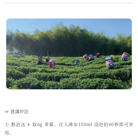
☞ 建議沖泡
① 熱泡法 ⋄ 取6g 茶葉，注入沸水150ml 浸泡約60秒即可享
用。