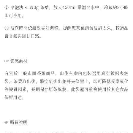
② 冷泡法 ⋄ 取3g 茶葉，放入450ml 常溫開水中，冷藏約8小時
即可享用。
③ 浸泡時間依濃淡喜好調整。提醒您茶葉請勿浸泡太久，較適品
嘗香氣與回甘口感。
☞ 質感素材
有別於一般市面茶類商品，山生有幸內包裝選用真空鍍鋁夾鏈
袋。茶葉取出後，將空氣排出並將夾條壓上，即可降低受潮氧化
等變質因素，長期保存原茶風貌，此袋還可重複使用於其它食品
保鮮用途。
☞ 購買說明