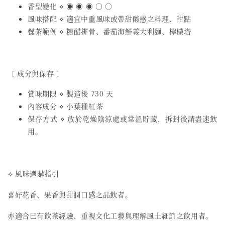
香型變化 ⋄ ◉ ◉ ◉ ○ ○
風味搭配 ⋄ 適宜中重風味或帶甜酸感之料理、甜點
餐茶範例 ⋄ 糖醋排骨、番茄海鮮義大利麵、檸檬塔
〔 成分與保存 〕
賞味期限 ⋄ 製造後 730 天
內容成分 ⋄ 小葉種紅茶
保存方式 ⋄ 放於乾燥陰涼處或常溫貯藏，拆封後請盡速飲
用。
⟢ 風味選購指引
喜好花香、果香與甜潤口感之品飲者。
亦適合已有飲茶經驗、重視文化工藝與理解風土細節之飲用者。