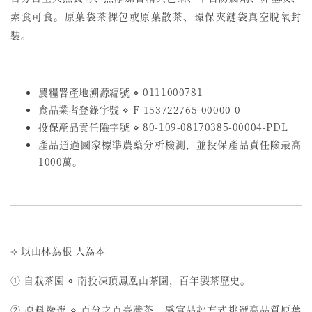
素食可食。原葉袋茶裸包或原葉散茶、環保夾鏈袋真空脫氧封
裝。
農糧署產地溯源編號 ⋄ 0111000781
食品業者登錄字號
⋄
F-153722765-00000-0
投保產品責任險字號
⋄
80-109-08170385-00004-PDL
產品通過國家標準農藥分析檢測，並投保產品責任險最高
1000萬。
⟢ 以山林為根 人為本
① 自栽茶園 ⋄ 南投凍頂鳳凰山茶園，百年製茶歷史。
② 原料嚴選 ⋄ 百分之百臺灣茶，感官品評方式挑選高品質原葉