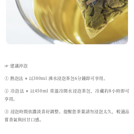
☞ 建議沖泡
① 熱泡法 ⋄ 以300ml 沸水浸泡茶包6分鐘即可享用。
② 冷泡法 ⋄ 以450ml 常溫冷開水浸泡茶包，冷藏約8小時即可
享用。
③ 浸泡時間依濃淡喜好調整。提醒您茶葉請勿浸泡太久，較適品
嘗香氣與回甘口感。