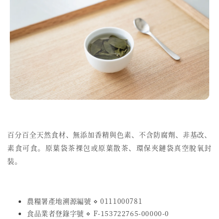
百分百全天然食材、無添加香精與色素、不含防腐劑、非基改、
素食可食。原葉袋茶裸包或原葉散茶、環保夾鏈袋真空脫氧封
裝。
農糧署產地溯源編號 ⋄ 0111000781
食品業者登錄字號
⋄
F-153722765-00000-0