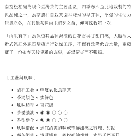
南投松柏嶺為現今臺灣茶的主要產區，四季春即是此地栽製的特
色品種之一，為茶農在自栽茶園裡發現的早芽種，堅強的生命力
無畏寒冬，在其他茶種尚未萌芽之前，便可採收第一次。
「山生有幸」為保留其品種澄澈的白花香與甘甜口感，大膽導入
新式遠紅外線電焙機進行乾燥工序，不僅有效降低含水量，更蘊
藏了一份如春天般優雅的底韻，茶湯清爽而不張揚。
〔 工藝與風味 〕
製程工藝 ⋄ 輕度氧化烏龍茶
茶湯顏色 ⋄ 蜜綠色
風味類型 ⋄ 百花調
茶體濃淡 ⋄ ◉ ◉ ○ ○ ○
香型變化 ⋄ ◉ ◉ ○ ○ ○
風味搭配 ⋄ 適宜清爽風味或帶鮮甜感之料理、甜點
餐茶範例 ⋄ 清蒸鱸魚、檸檬奶油烤雞、水果千層蛋糕