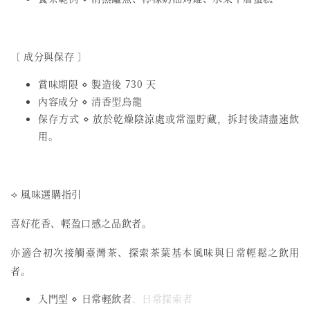
〔 成分與保存 〕
賞味期限 ⋄ 製造後 730 天
內容成分 ⋄ 清香型烏龍
保存方式 ⋄ 放於乾燥陰涼處或常溫貯藏，拆封後請盡速飲
用。
⟢ 風味選購指引
喜好花香、輕盈口感之品飲者。
亦適合初次接觸臺灣茶、探索茶葉基本風味與日常輕鬆之飲用
者。
入門型 ⋄ 日常輕飲者
、日常探索者