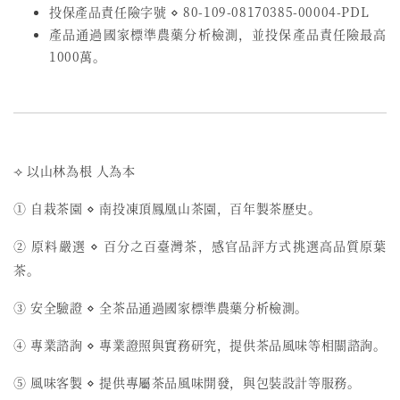
投保產品責任險字號
⋄
80-109-08170385-00004-PDL
產品通過國家標準農藥分析檢測，並投保產品責任險最高
1000萬。
⟢ 以山林為根 人為本
① 自栽茶園 ⋄ 南投凍頂鳳凰山茶園，百年製茶歷史。
② 原料嚴選 ⋄ 百分之百臺灣茶，感官品評方式挑選高品質原葉
茶。
③ 安全驗證 ⋄ 全茶品通過國家標準農藥分析檢測。
④ 專業諮詢 ⋄ 專業證照與實務研究，提供茶品風味等相關諮詢。
⑤ 風味客製 ⋄ 提供專屬茶品風味開發，與包裝設計等服務。