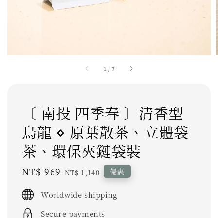
1
/
7
〔 南投 四季春 〕清香型
烏龍 ⋄ 原葉散茶、立體袋
茶、環保夾鏈袋裝
Sale
NT$ 969
Regular
優惠
NT$ 1,140
price
price
Worldwide shipping
Secure payments