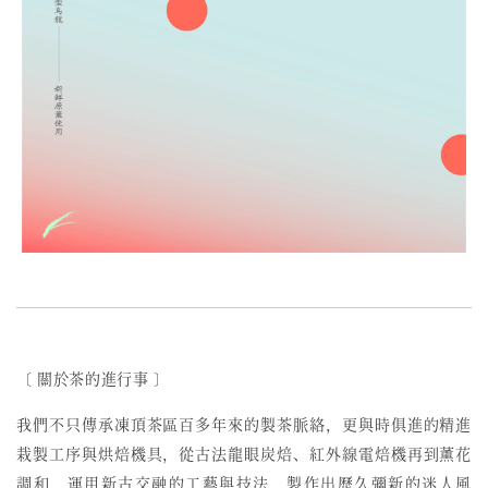
〔 關於茶的進行事 〕
我們不只傳承凍頂茶區百多年來的製茶脈絡，更與時俱進的精進
栽製工序與烘焙機具，從古法龍眼炭焙、紅外線電焙機再到薰花
調和，運用新古交融的工藝與技法，製作出歷久彌新的迷人風