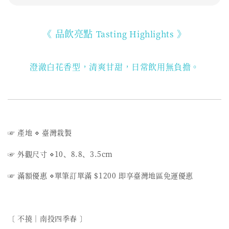
《 品飲亮點
》
Tasting Highlights
澄澈白花香型，清爽甘甜，日常飲用無負擔。
☞ 產地
⋄
臺灣栽製
☞ 外觀尺寸
⋄
10、8.8、3.5cm
☞ 滿額優惠
⋄
單筆訂單滿 $1200 即享臺灣地區免運優惠
〔 不撓︱南投四季春 〕