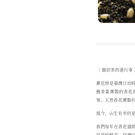
〔 關於茶的進行事 
薰花曾是臺灣日治
應茶葉薰製的香花
零。天然香花薰製
現今，山生有幸仍
我們每年在香花盛
待放的鮮花，持續