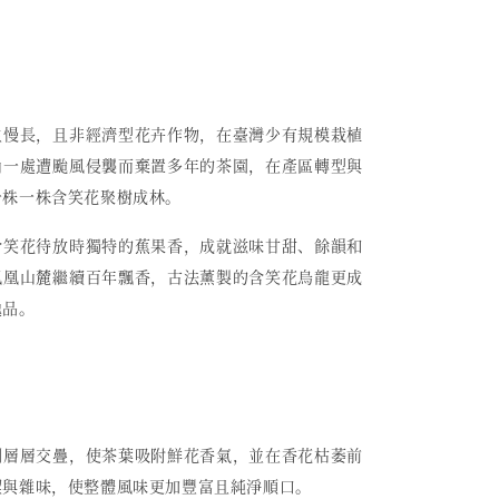
生慢長，且非經濟型花卉作物，在臺灣少有規模栽植
山一處遭颱風侵襲而棄置多年的茶園，在產區轉型與
一株一株含笑花聚樹成林。
含笑花待放時獨特的蕉果香，成就滋味甘甜、餘韻和
鳳凰山麓繼續百年飄香，古法薰製的含笑花烏龍更成
逸品。
例層層交疊，使茶葉吸附鮮花香氣，並在香花枯萎前
澀與雜味，使整體風味更加豐富且純淨順口。