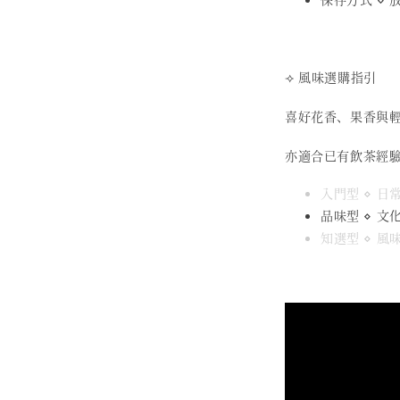
⟢ 風味選購指引
喜好花香、果香與
亦適合已有飲茶經
入門型 ⋄ 
品味型 ⋄ 文
知選型 ⋄ 