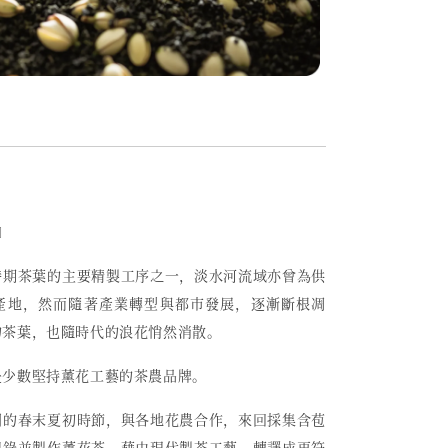
〕
時期茶葉的主要精製工序之一，
淡水河流域亦曾為供
產地，然而
隨著產業轉型與都市發展，逐漸斷根凋
的茶葉，也隨時代的浪花悄然消散。
是少數堅持薰花工藝的茶農品牌。
開的春末夏初時節，與各地花農合作，來回採集含苞
記錄並製作薰花茶，藉由現代製茶工藝，轉譯成更符