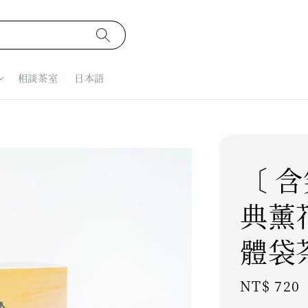
相談茶室
日本語
〔 含
典薰
體袋
Regular
NT$ 720
price