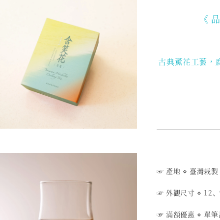
《 
古典薰花工藝，
☞ 產地 ⋄ 臺灣栽製
☞ 外觀尺寸 ⋄ 12、
☞ 滿額優惠 ⋄ 單