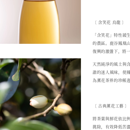
〔 含笑花 烏龍 〕
「含笑花」特性緩
的農區。鹿谷鳳凰
復興的激盪下，將
天然純淨的風土與
諧的迷人風味，使
為薰花茶界的珍稀
〔 古典薰花工藝 〕
將茶葉與鮮花依比
挑除，有效降低苦