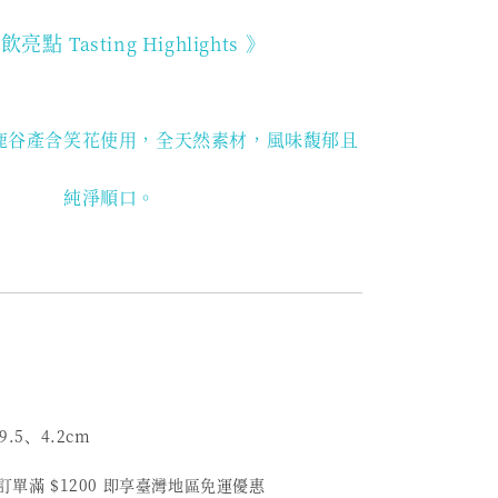
品飲亮點
》
Tasting Highlights
鹿谷產含笑花使用
，全天然素材，風味馥郁且
純淨順口。
9.5、4.2cm
筆訂單滿 $1200 即享臺灣地區免運優惠