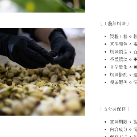
〔 工藝與風味 〕
製程工藝 ⋄
茶湯顏色 ⋄ 
風味類型 ⋄ 
茶體濃淡 ⋄ ◉
香型變化 ⋄ ◉
風味搭配 ⋄
餐茶範例 ⋄
〔 成分與保存 〕
賞味期限 ⋄ 製
內容成分 ⋄
保存方式 ⋄