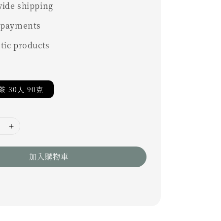
ide shipping
 payments
tic products
 30入 90克
加入購物車