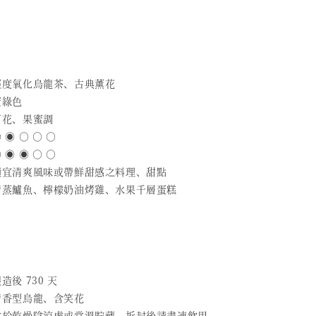
 輕度氧化烏龍茶、古典薰花
蜜綠色
百花、果蜜調
 ◉ ○ ○ ○
 ◉ ◉ ○ ○
 適宜清爽風味或帶鮮甜感之料理、甜點
 清蒸鱸魚、檸檬奶油烤雞、水果千層蛋糕
造後 730 天
 清香型烏龍、含笑花
 放於乾燥陰涼處或常溫貯藏，拆封後請盡速飲用。