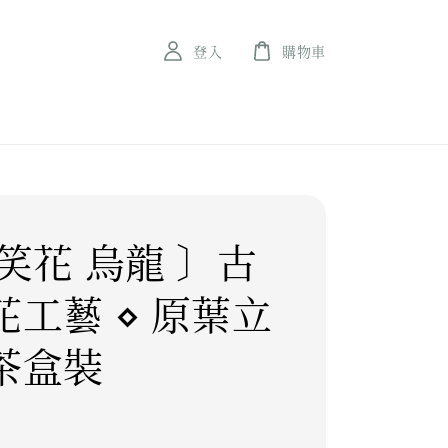
登入
購物車
笑花 烏龍 〕古
花工藝 ⋄ 原葉立
茶盒裝