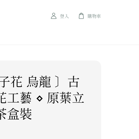
登入
購物車
子花 烏龍 〕古
花工藝 ⋄ 原葉立
茶盒裝