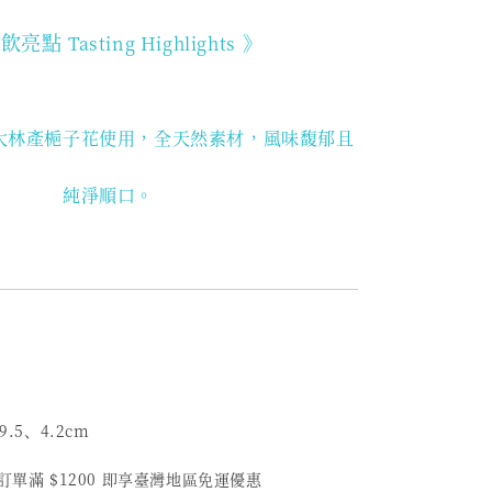
品飲亮點
》
Tasting Highlights
大林產梔子花使用
，全天然素材，風味馥郁且
純淨順口。
9.5、4.2cm
筆訂單滿 $1200 即享臺灣地區免運優惠