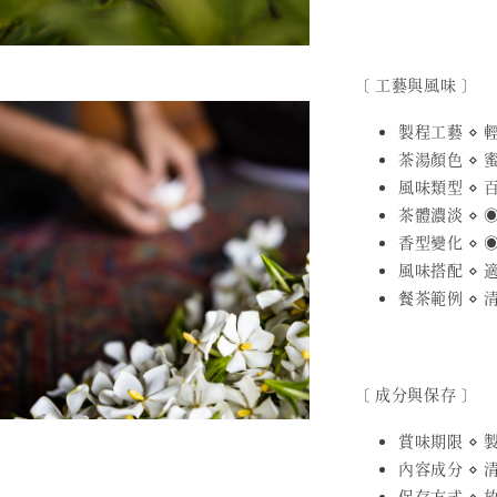
〔 工藝與風味 〕
製程工藝 ⋄
茶湯顏色 ⋄ 
風味類型 ⋄ 
茶體濃淡 ⋄ ◉
香型變化 ⋄ ◉
風味搭配 ⋄
餐茶範例 ⋄
〔 成分與保存 〕
賞味期限 ⋄ 製
內容成分 ⋄
保存方式 ⋄