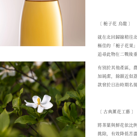
〔 梔子花 烏龍 〕
就在北回歸線稍往
極佳的「梔子花果
追尋此物在二戰後
有別於其他產區，
加純潔，餘韻近似
款曾於日治時期名
〔 古典薰花工藝 〕
將茶葉與鮮花依比
挑除，有效降低苦