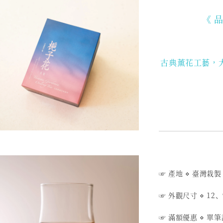
《 
古典薰花工藝，
☞ 產地 ⋄ 臺灣栽製
☞ 外觀尺寸 ⋄ 12、
☞ 滿額優惠 ⋄ 單