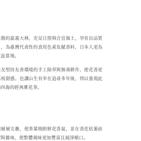
北側的嘉義大林，充足日照與合宜風土，孕育出品質
」，為臺灣代表性的食用色素及賦香料，日本人更為
重返當地。
農友堅持友善環境的手工除草與無毒耕作，使花香更
荔枝甜感。也讓山生有幸在追尋多年後，得以重現此
揚四海的經典薰花茶。
例層層交疊，使茶葉吸附鮮花香氣，並在香花枯萎前
澀與雜味，使整體風味更加豐富且純淨順口。