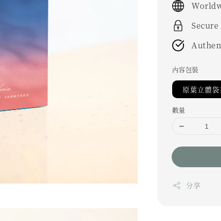
Worldw
Secure
Authen
內容包裝
原葉立體袋茶
數量
分享