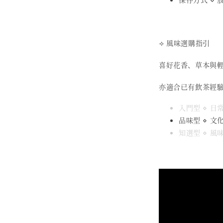
⟢ 風味選購指引
喜好花香、草本與
亦適合已有飲茶經
入門型 ⋄ 
品味型 ⋄ 
知選型 ⋄ 