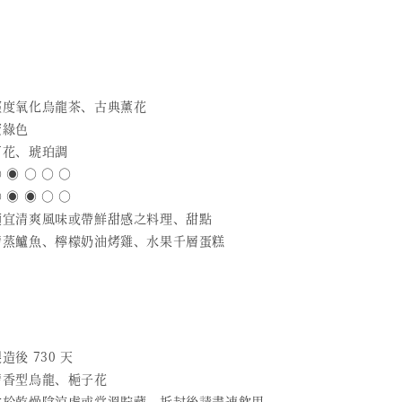
 輕度氧化烏龍茶、古典薰花
蜜綠色
百花、琥珀調
 ◉ ○ ○ ○
 ◉ ◉ ○ ○
 適宜清爽風味或帶鮮甜感之料理、甜點
 清蒸鱸魚、檸檬奶油烤雞、水果千層蛋糕
造後 730 天
 清香型烏龍、梔子花
 放於乾燥陰涼處或常溫貯藏，拆封後請盡速飲用。