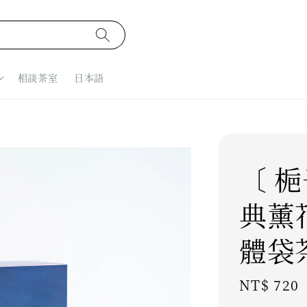
相談茶室
日本語
〔 梔
典薰
體袋
Regular
NT$ 720
price