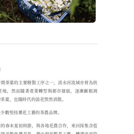
〕
時期茶葉的主要精製工序之一，
淡水河流域亦曾為供
產地，然而
隨著產業轉型與都市發展，逐漸斷根凋
的茶葉，也隨時代的浪花悄然消散。
是少數堅持薰花工藝的茶農品牌。
開的春末夏初時節，與各地花農合作，來回採集含苞
記錄並製作薰花茶，藉由現代製茶工藝，轉譯成更符