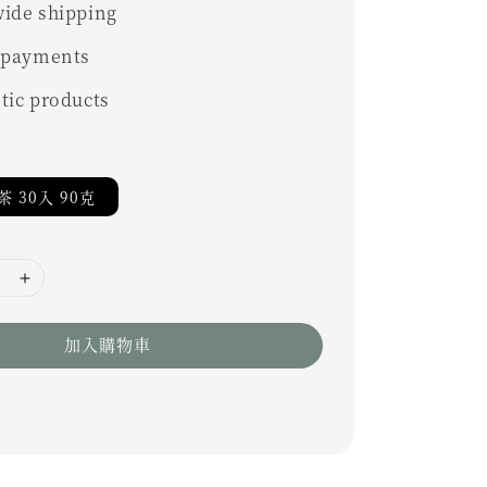
ide shipping
 payments
tic products
 30入 90克
加入購物車