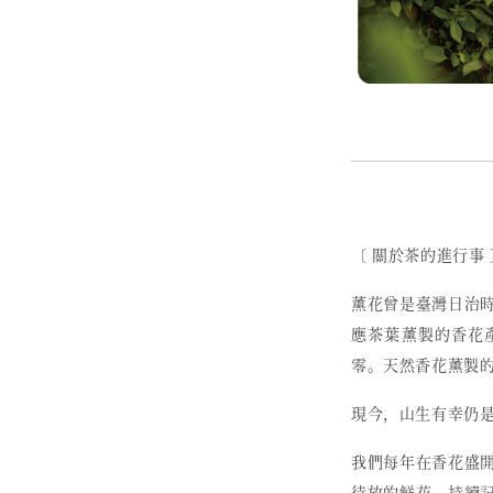
〔 關於茶的進行事 
薰花曾是臺灣日治
應茶葉薰製的香花
零。天然香花薰製
現今，山生有幸仍
我們每年在香花盛
待放的鮮花，持續