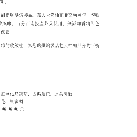
粉 〕
用甜點與烘焙製品。綴入天然柚花並交融薰勻，勾勒
香風味。百分百南投產茶葉使用，無添加香精與色
鮮保證。
細緻的收斂性，為您的烘焙製品挹入恰如其分的平衡
 重度氧化烏龍茶、古典薰花、原葉研磨
百花、果蜜調
 ◉ ◉ ◉ ○