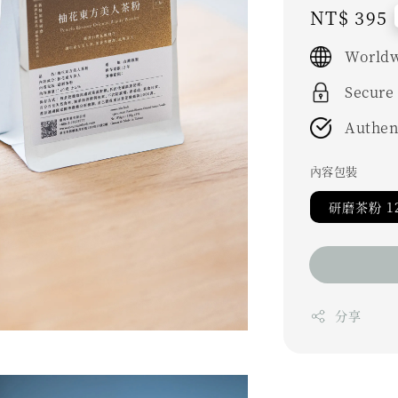
Regular
NT$ 395
price
Worldw
Secure
Authen
內容包裝
研磨茶粉 1
分享