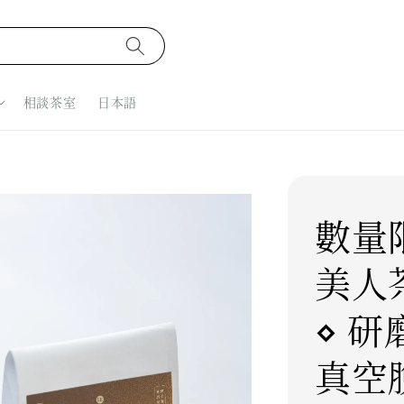
相談茶室
日本語
數量
美人
⋄ 
真空