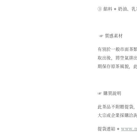
③ 餡料 ⋄ 奶油
☞ 質感素材
有別於一般市面茶
取出後，將空氣排
期保存原茶風貌，
☞ 購買說明
此茶品不附贈提袋
大宗或企業採購洽
提袋連結 ⋄
www.mo