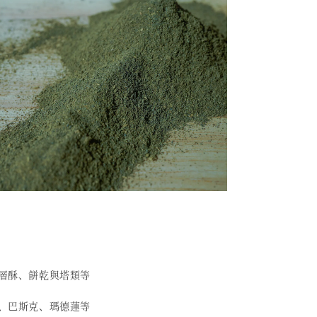
千層酥、餅乾與塔類等
糕、巴斯克、瑪德蓮等