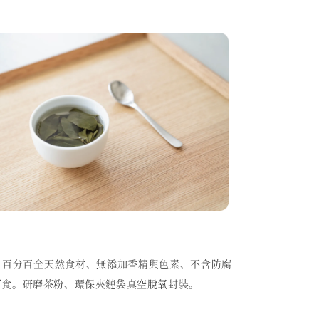
，百分百全天然食材、無添加香精與色素、不含防腐
可食。研磨茶粉、環保夾鏈袋真空脫氧封裝。