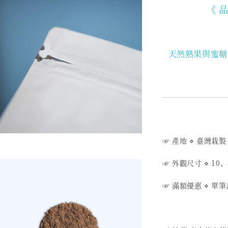
《 
天然熟果與蜜糖
☞ 產地 ⋄ 臺灣栽製
☞ 外觀尺寸 ⋄ 10、
☞ 滿額優惠 ⋄ 單