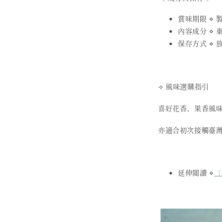
賞味期限 ⋄ 製
內容成分 ⋄
保存方式 ⋄
⟢ 風味選購指引
喜好花香、果香風
亦適合初次接觸臺
延伸閱讀 ⋄
〔