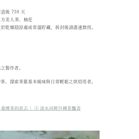
造後 730 天
 東方美人茶、柚花
 放於乾燥陰涼處或常溫貯藏，拆封後請盡速飲用。
味之製作者。
灣茶、探索茶葉基本風味與日常輕鬆之烘焙用者。
 臺灣茶的意志 〕③ 淡水河畔包種茶飄香