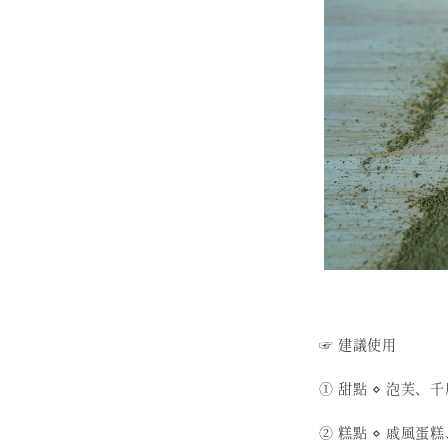
☞ 建議使用
① 甜點 ⋄ 泡芙、
② 糕點 ⋄ 戚風蛋