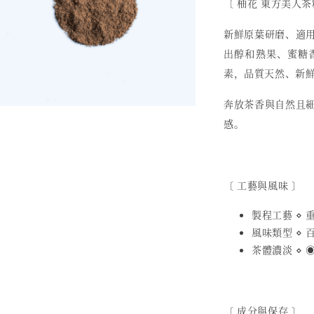
〔 柚花 東方美人茶
新鮮原葉研磨、適
出醇和熟果、蜜糖
素，品質天然、新
奔放茶香與自然且
感。
〔 工藝與風味 〕
製程工藝 ⋄
風味類型 ⋄ 
茶體濃淡 ⋄ ◉
〔 成分與保存 〕