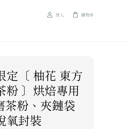
登入
購物車
限定〔 柚花 東方
茶粉 〕烘焙專用
研磨茶粉、夾鏈袋
脫氧封裝