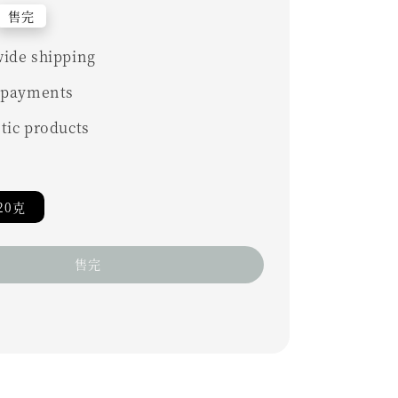
售完
ide shipping
 payments
tic products
20克
售完