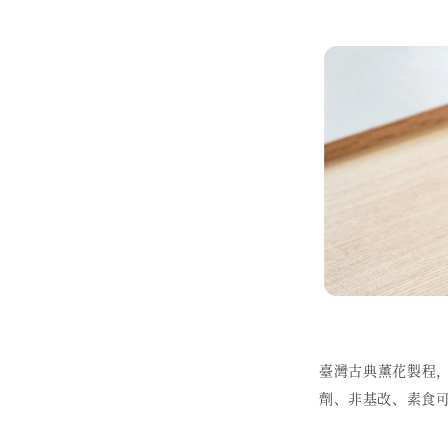
臺灣古典薰花製程
劑、非基改、素食