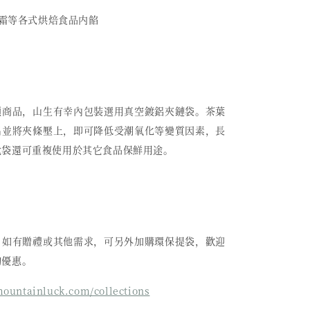
、乳霜等各式烘焙食品内餡
類商品，山生有幸內包裝選用真空鍍鋁夾鏈袋。茶葉
出並將夾條壓上，即可降低受潮氧化等變質因素，長
此袋還可重複使用於其它食品保鮮用途。
，如有贈禮或其他需求，可另外加購環保提袋，歡迎
詢優惠。
untainluck.com/collections