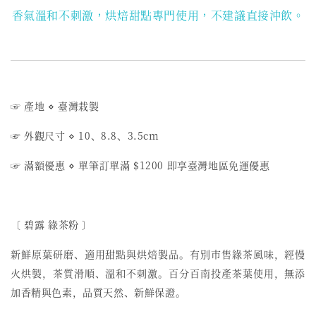
香氣溫和不刺激，烘焙甜點專門使用，不建議直接沖飲。
☞ 產地 ⋄ 臺灣栽製
☞ 外觀尺寸 ⋄ 10、8.8、3.5cm
☞ 滿額優惠 ⋄ 單筆訂單滿 $1200 即享臺灣地區免運優惠
〔 碧露 綠茶粉 〕
新鮮原葉研磨、適用甜點與烘焙製品。有別市售綠茶風味，經慢
火烘製，茶質滑順、溫和不刺激。百分百南投產茶葉使用，無添
加香精與色素，品質天然、新鮮保證。