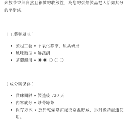
奔放茶香與自然且細緻的收斂性，為您的烘焙製品挹入恰如其分
的平衡感。
〔 工藝與風味 〕
製程工藝 ⋄ 不氧化綠茶、原葉研磨
風味類型 ⋄ 鮮蔬調
茶體濃淡 ⋄ ◉ ◉ ○ ○ ○
〔 成分與保存 〕
賞味期限 ⋄ 製造後 730 天
內容成分 ⋄ 炒菁綠茶
保存方式 ⋄ 放於乾燥陰涼處或常溫貯藏，拆封後請盡速使
用。