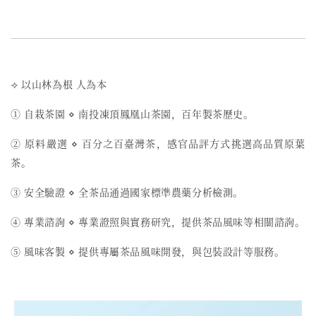
⟢ 以山林為根 人為本
① 自栽茶園 ⋄ 南投凍頂鳳凰山茶園，百年製茶歷史。
② 原料嚴選 ⋄ 百分之百臺灣茶，感官品評方式挑選高品質原葉
茶。
③ 安全驗證 ⋄ 全茶品通過國家標準農藥分析檢測。
④ 專業諮詢 ⋄ 專業證照與實務研究，提供茶品風味等相關諮詢。
⑤ 風味客製 ⋄ 提供專屬茶品風味開發，與包裝設計等服務。