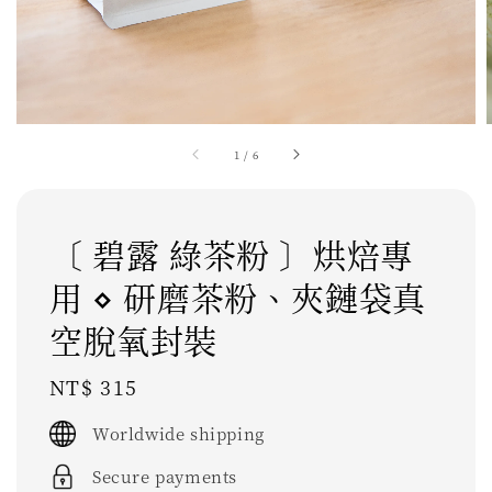
1
/
6
〔 碧露 綠茶粉 〕烘焙專
用 ⋄ 研磨茶粉、夾鏈袋真
空脫氧封裝
Regular
NT$ 315
price
Worldwide shipping
Secure payments