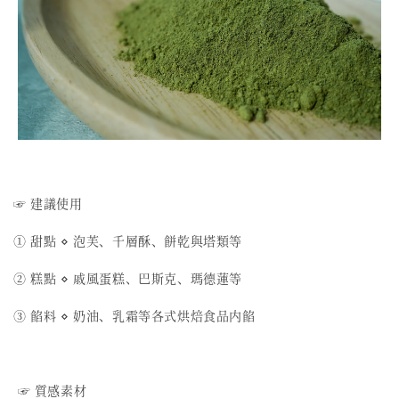
☞ 建議使用
① 甜點 ⋄ 泡芙、千層酥、餅乾與塔類等
② 糕點 ⋄ 戚風蛋糕、巴斯克、瑪德蓮等
③ 餡料 ⋄ 奶油、乳霜等各式烘焙食品内餡
☞ 質感素材