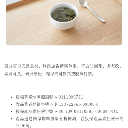
百分百全天然食材、無添加香精與色素、不含防腐劑、非基改、
素食可食。研磨茶粉、環保夾鏈袋真空脫氧封裝。
農糧署產地溯源編號 ⋄ 0111000781
食品業者登錄字號
⋄
F-153722765-00000-0
投保產品責任險字號
⋄
80-109-08170385-00004-PDL
產品通過國家標準農藥分析檢測，並投保產品責任險最高
1000萬。