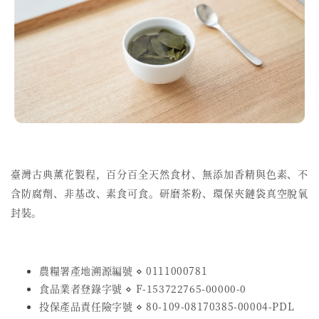
臺灣古典薰花製程，
百分百全天然食材、無添加香精與色素、不
含防腐劑、非基改、素食可食。研磨茶粉、環保夾鏈袋真空脫氧
封裝。
農糧署產地溯源編號 ⋄ 0111000781
食品業者登錄字號
⋄
F-153722765-00000-0
投保產品責任險字號
⋄
80-109-08170385-00004-PDL