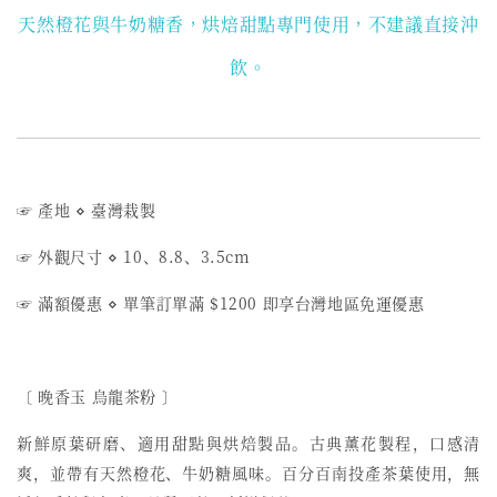
天然橙花與牛奶糖香，烘焙甜點專門使用，不建議直接沖
飲。
☞ 產地 ⋄ 臺灣栽製
☞ 外觀尺寸 ⋄ 10、8.8、3.5cm
☞ 滿額優惠 ⋄ 單筆訂單滿 $1200 即享台灣地區免運優惠
〔 晚香玉 烏龍茶粉 〕
新鮮原葉研磨、適用甜點與烘焙製品。古典薰花製程，口感清
爽，並帶有天然橙花、牛奶糖風味。百分百南投產茶葉使用，無