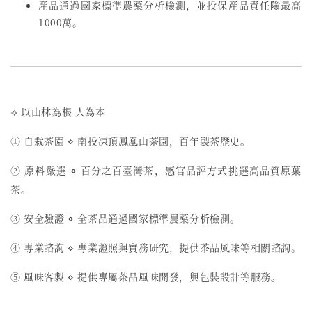
產品通過國家標準農藥分析檢測，並投保產品責任險最高
1000萬。
⟢ 以山林為根 人為本
① 自栽茶園 ⋄ 南投凍頂鳳凰山茶園，百年製茶歷史。
② 原料嚴選 ⋄ 百分之百臺灣茶，感官品評方式挑選高品質原葉
茶。
③ 安全驗證 ⋄ 全茶品通過國家標準農藥分析檢測。
④ 專業諮詢 ⋄ 專業證照與實務研究，提供茶品風味等相關諮詢。
⑤ 風味客製 ⋄ 提供專屬茶品風味開發，與包裝設計等服務。