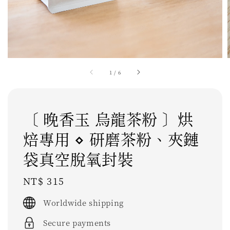
1
/
6
〔 晚香玉 烏龍茶粉 〕烘
焙專用 ⋄ 研磨茶粉、夾鏈
袋真空脫氧封裝
Regular
NT$ 315
price
Worldwide shipping
Secure payments