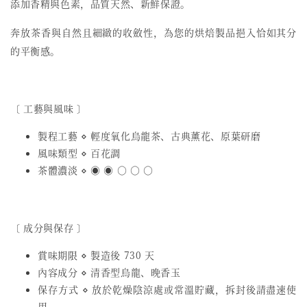
添加香精與色素，品質天然、新鮮保證。
奔放茶香與自然且細緻的收斂性，為您的烘焙製品挹入恰如其分
的平衡感。
〔 工藝與風味 〕
製程工藝 ⋄ 輕度氧化烏龍茶、古典薰花、原葉研磨
風味類型 ⋄ 百花調
茶體濃淡 ⋄ ◉ ◉ ○ ○ ○
〔 成分與保存 〕
賞味期限 ⋄ 製造後 730 天
內容成分 ⋄ 清香型烏龍、晚香玉
保存方式 ⋄ 放於乾燥陰涼處或常溫貯藏，拆封後請盡速使
用。