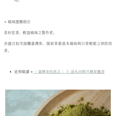
⟢ 風味選購指引
喜好花香、輕盈風味之製作者。
亦適合初次接觸臺灣茶、探索茶葉基本風味與日常輕鬆之烘焙用
者。
延伸閱讀 ⋄
〔 臺灣茶的意志 〕③ 淡水河畔包種茶飄香