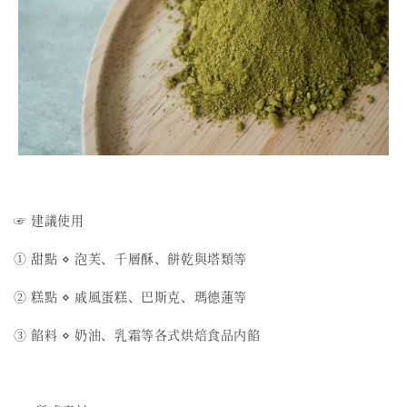
☞ 建議使用
① 甜點 ⋄ 泡芙、千層酥、餅乾與塔類等
② 糕點 ⋄ 戚風蛋糕、巴斯克、瑪德蓮等
③ 餡料 ⋄ 奶油、乳霜等各式烘焙食品内餡