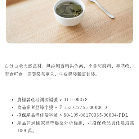
百分百全天然食材、無添加香精與色素、不含防腐劑、非基改、
素食可食。原葉袋茶單入、牛皮鋁袋脫氧封裝。
農糧署產地溯源編號 ⋄ 0111000781
食品業者登錄字號
⋄
F-153722765-00000-0
投保產品責任險字號
⋄
80-109-08170385-00004-PDL
產品通過國家標準農藥分析檢測，並投保產品責任險最高
1000萬。