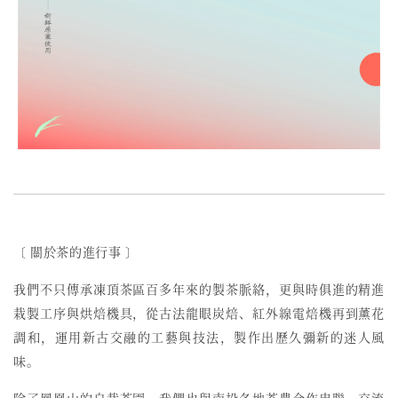
〔 關於茶的進行事 〕
我們不只傳承凍頂茶區百多年來的製茶脈絡，更與時俱進的精進
栽製工序與烘焙機具，從古法龍眼炭焙、紅外線電焙機再到薰花
調和，運用新古交融的工藝與技法，製作出歷久彌新的迷人風
味。