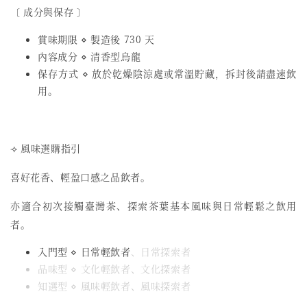
〔 成分與保存 〕
賞味期限 ⋄ 製造後 730 天
內容成分 ⋄ 清香型烏龍
保存方式 ⋄ 放於乾燥陰涼處或常溫貯藏，拆封後請盡速飲
用。
⟢ 風味選購指引
喜好花香、輕盈口感之品飲者。
亦適合初次接觸臺灣茶、探索茶葉基本風味與日常輕鬆之飲用
者。
入門型 ⋄ 日常輕飲者
、日常探索者
品味型 ⋄ 文化輕飲者、文化探索者
知選型 ⋄ 風味輕飲者、風味探索者