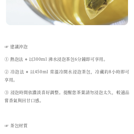
☞ 建議沖泡
① 熱泡法 ⋄ 以300ml 沸水浸泡茶包6分鐘即可享用。
② 冷泡法 ⋄ 以450ml 常溫冷開水浸泡茶包，冷藏約8小時即可
享用。
③ 浸泡時間依濃淡喜好調整。提醒您茶葉請勿浸泡太久，較適品
嘗香氣與回甘口感。
☞ 茶包材質