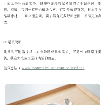
市面上茶包商品繁多，但哪些是經得起考驗的？不論茶包、棉
線、標籤，我們一樣經過檢驗合格。有別於傳統茶包，日本產食
品級濾材，三角立體空間，讓茶葉有更多舒展空間，茶湯更加奔
放。
☞ 購買說明
此茶品不附贈提袋，如有贈禮或其他需求，可另外加購環保提
袋，歡迎大宗或企業採購洽詢優惠。
提袋連結 ⋄
www.mountainluck.com/collections