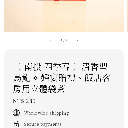
1
/
6
〔 南投 四季春 〕清香型
烏龍 ⋄ 婚宴贈禮、飯店客
房用立體袋茶
Regular
NT$ 285
price
Worldwide shipping
Secure payments