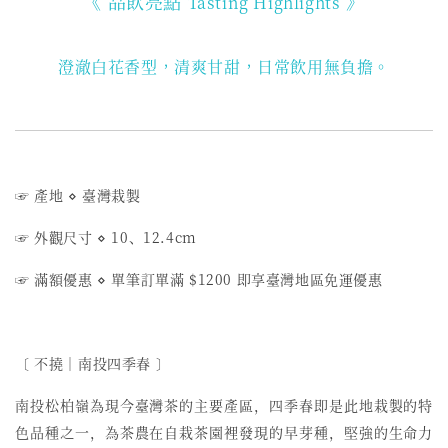
《 品飲亮點
》
Tasting Highlights
澄澈白花香型，清爽甘甜，日常飲用無負擔。
☞ 產地
⋄
臺灣栽製
☞ 外觀尺寸
⋄
10、12.4cm
☞ 滿額優惠
⋄ 單筆訂單滿 $1200 即享臺灣地區免運優惠
〔 不撓︱南投四季春 〕
南投松柏嶺為現今臺灣茶的主要產區，四季春即是此地栽製的特
色品種之一，為茶農在自栽茶園裡發現的早芽種，堅強的生命力