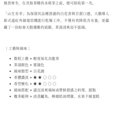
無畏寒冬，在其他茶種尚未萌芽之前，便可採收第一次。
「山生有幸」為保留其品種澄澈的白花香與甘甜口感，大膽導入
新式遠紅外線電焙機進行乾燥工序，不僅有效降低含水量，更蘊
藏了一份如春天般優雅的底韻，茶湯清爽而不張揚。
〔 工藝與風味 〕
製程工藝 ⋄ 輕度氧化烏龍茶
茶湯顏色 ⋄ 蜜綠色
風味類型 ⋄ 百花調
茶體濃淡 ⋄ ◉ ◉ ○ ○ ○
香型變化 ⋄ ◉ ◉ ○ ○ ○
風味搭配 ⋄ 適宜清爽風味或帶鮮甜感之料理、甜點
餐茶範例 ⋄ 清蒸鱸魚、檸檬奶油烤雞、水果千層蛋糕