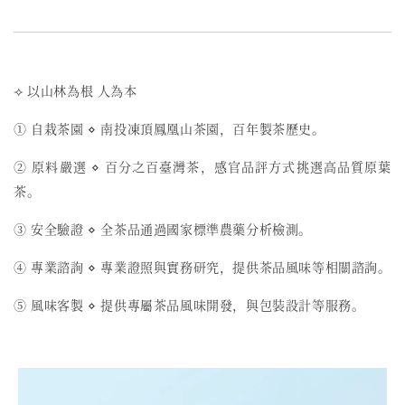
⟢ 以山林為根 人為本
① 自栽茶園 ⋄ 南投凍頂鳳凰山茶園，百年製茶歷史。
② 原料嚴選 ⋄ 百分之百臺灣茶，感官品評方式挑選高品質原葉
茶。
③ 安全驗證 ⋄ 全茶品通過國家標準農藥分析檢測。
④ 專業諮詢 ⋄ 專業證照與實務研究，提供茶品風味等相關諮詢。
⑤ 風味客製 ⋄ 提供專屬茶品風味開發，與包裝設計等服務。