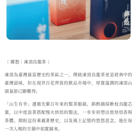
〔 郷愁︱凍頂烏龍茶 〕
凍頂為臺灣最富歷史的茶區之一，傳統凍頂烏龍茶更是經典中的
臺灣滋味，但在現世百花齊放的飲品市場中，厚實溫潤的凍頂山
頭氣卻已顯難得。
「山生有幸」遵循先輩百年來的製茶脈絡，斟酌摘採軟枝烏龍芯
葉，以中度浪菁搭配慢火烘焙的製法，一步步形塑出敦厚焙香與
茶體。期盼這份乘載著歷史，以及風土記憶的悠悠思念，能在每
一次入喉的甘韻中如實歸來。