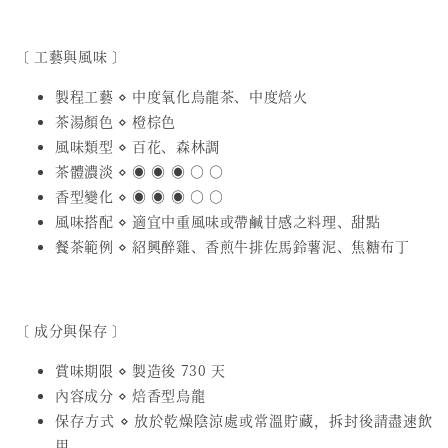
〔 工藝與風味 〕
製程工藝 ⋄ 中度氧化烏龍茶、中度焙火
茶湯顏色 ⋄ 橙棕色
風味類型 ⋄ 百花、森林調
茶體濃淡 ⋄ ◉ ◉ ◉ ○ ○
香型變化 ⋄ ◉ ◉ ◉ ○ ○
風味搭配 ⋄ 適宜中重風味或帶鹹甘感之料理、甜點
餐茶範例 ⋄ 紹興醉雞、香煎牛排佐馬鈴薯泥、焦糖布丁
〔 成分與保存 〕
賞味期限 ⋄ 製造後 730 天
內容成分 ⋄ 焙香型烏龍
保存方式 ⋄ 放於乾燥陰涼處或常溫貯藏，拆封後請盡速飲
用。