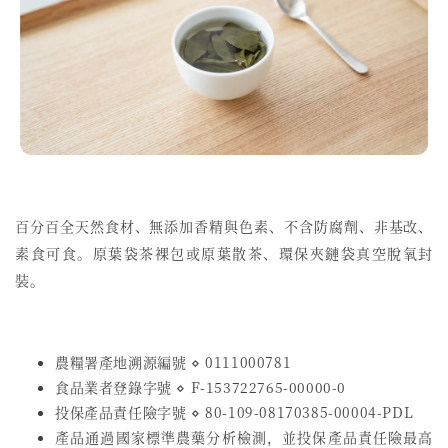
百分百全天然食材、無添加香精與色素、不含防腐劑、非基改、
素食可食。原葉袋茶裸包或原葉散茶、環保夾鏈袋真空脫氧封
裝。
農糧署產地溯源編號 ⋄ 0111000781
食品業者登錄字號
⋄
F-153722765-00000-0
投保產品責任險字號
⋄
80-109-08170385-00004-PDL
產品通過國家標準農藥分析檢測，並投保產品責任險最高