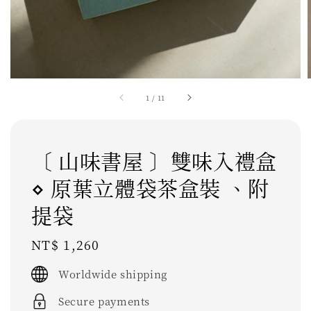
1
/
11
〔 山味書屋 〕雙味入禮盒
⋄ 原葉立體袋茶盒裝 、附
提袋
Regular
NT$ 1,260
price
Worldwide shipping
Secure payments