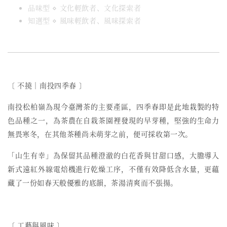
品味型 ⋄ 文化輕飲者、文化探索者
知選型 ⋄ 風味輕飲者、風味探索者
〔 不撓︱南投四季春 〕
南投松柏嶺為現今臺灣茶的主要產區，四季春即是此地栽製的特
色品種之一，為茶農在自栽茶園裡發現的早芽種，堅強的生命力
無畏寒冬，在其他茶種尚未萌芽之前，便可採收第一次。
「山生有幸」為保留其品種澄澈的白花香與甘甜口感，大膽導入
新式遠紅外線電焙機進行乾燥工序，不僅有效降低含水量，更蘊
藏了一份如春天般優雅的底韻，茶湯清爽而不張揚。
〔 工藝與風味 〕