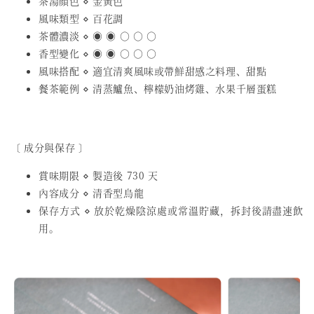
茶湯顏色 ⋄ 金黃色
風味類型 ⋄ 百花調
茶體濃淡 ⋄ ◉ ◉ ○ ○ ○
香型變化 ⋄ ◉ ◉ ○ ○ ○
風味搭配 ⋄ 適宜清爽風味或帶鮮甜感之料理、甜點
餐茶範例 ⋄ 清蒸鱸魚、檸檬奶油烤雞、水果千層蛋糕
〔 成分與保存 〕
賞味期限 ⋄ 製造後 730 天
內容成分 ⋄ 清香型烏龍
保存方式 ⋄ 放於乾燥陰涼處或常溫貯藏，拆封後請盡速飲
用。