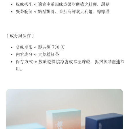
風味搭配 ⋄ 適宜中重風味或帶甜酸感之料理、甜點
餐茶範例 ⋄ 糖醋排骨、番茄海鮮義大利麵、檸檬塔
〔 成分與保存 〕
賞味期限 ⋄ 製造後 730 天
內容成分 ⋄ 大葉種紅茶
保存方式 ⋄ 放於乾燥陰涼處或常溫貯藏，拆封後請盡速飲
用。