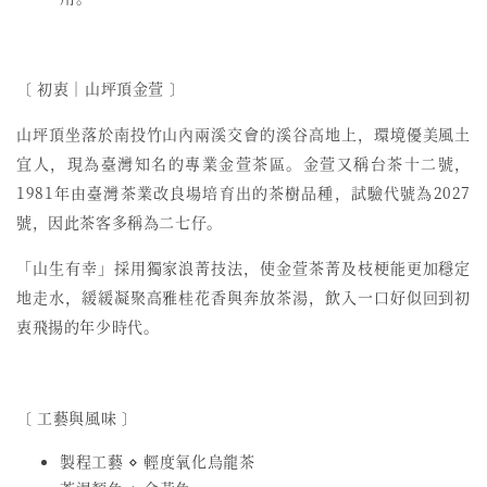
〔 初衷︱山坪頂金萱 〕
山坪頂坐落於南投竹山內兩溪交會的溪谷高地上，環境優美風土
宜人，現為臺灣知名的專業金萱茶區。金萱又稱台茶十二號，
1981年由臺灣茶業改良場培育出的茶樹品種，試驗代號為2027
號，因此茶客多稱為二七仔。
「山生有幸」採用獨家浪菁技法，使金萱茶菁及枝梗能更加穩定
地走水，緩緩凝聚高雅桂花香與奔放茶湯，飲入一口好似回到初
衷飛揚的年少時代。
〔 工藝與風味 〕
製程工藝 ⋄ 輕度氧化烏龍茶