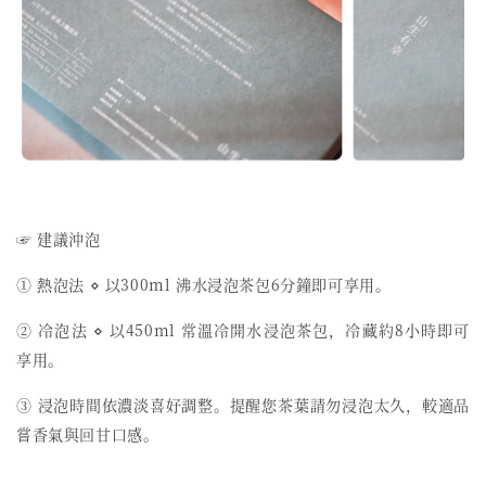
☞ 建議沖泡
① 熱泡法 ⋄ 以300ml 沸水浸泡茶包6分鐘即可享用。
② 冷泡法 ⋄ 以450ml 常溫冷開水浸泡茶包，冷藏約8小時即可
享用。
③ 浸泡時間依濃淡喜好調整。提醒您茶葉請勿浸泡太久，較適品
嘗香氣與回甘口感。