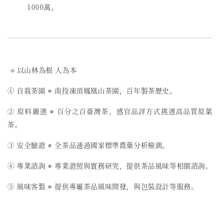
1000萬。
⟢ 以山林為根 人為本
① 自栽茶園 ⋄ 南投凍頂鳳凰山茶園，百年製茶歷史。
② 原料嚴選 ⋄ 百分之百臺灣茶，感官品評方式挑選高品質原葉
茶。
③ 安全驗證 ⋄ 全茶品通過國家標準農藥分析檢測。
④ 專業諮詢 ⋄ 專業證照與實務研究，提供茶品風味等相關諮詢。
⑤ 風味客製 ⋄ 提供專屬茶品風味開發，與包裝設計等服務。