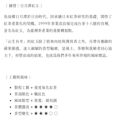
〔 鍾情︱日月潭紅玉 〕
魚池郷日月潭於日治時代，因承續日本紅茶研究的基礎，開啓了
紅茶產業化的契機。1999年茶業改良場完成台茶十八號的育種，
並名為紅玉，為臺灣茶產業的重要轉捩點。
「山生有幸」
的紅玉除了經典肉桂與薄荷香之外，另帶有雅緻的
蘋果韻感，迷人細膩的香型輪廓，是風土、茶樹與栽植者同心協
力下，形塑而成的結果，也成爲
我們
多年來所珍視的風味標誌。
〔 工藝與風味 〕
製程工藝 ⋄ 重度氧化紅茶
茶湯顏色 ⋄ 楓紅色
風味類型 ⋄ 果蜜、琥珀調
茶體濃淡 ⋄ ◉ ◉ ◉ ◉ ○
香型變化 ⋄ ◉ ◉ ◉ ○ ○