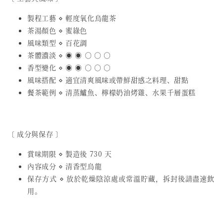
製程工藝 ⋄ 輕度氧化烏龍茶
茶湯顏色 ⋄ 蜜綠色
風味類型 ⋄ 百花調
茶體濃淡 ⋄ ◉ ◉ ○ ○ ○
香型變化 ⋄ ◉ ◉ ○ ○ ○
風味搭配 ⋄ 適宜清爽風味或帶鮮甜感之料理、甜點
餐茶範例 ⋄ 清蒸鱸魚、檸檬奶油烤雞、水果千層蛋糕
〔 成分與保存 〕
賞味期限 ⋄ 製造後 730 天
內容成分 ⋄ 清香型烏龍
保存方式 ⋄ 放於乾燥陰涼處或常溫貯藏，拆封後請盡速飲
用。