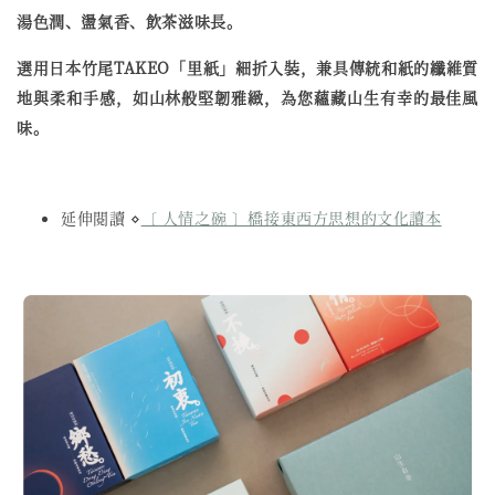
湯色潤、盪氣香、飲茶滋味長。
選用日本竹尾TAKEO「里紙」細折入裝，兼具傳統和紙的纖維質
地與柔和手感，如山林般堅韌雅緻，為您蘊藏山生有幸的最佳風
味。
延伸閱讀 ⋄
〔 人情之碗 〕橋接東西方思想的文化讀本