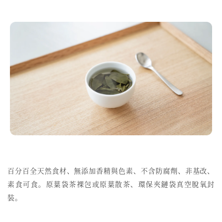
百分百全天然食材、無添加香精與色素、不含防腐劑、非基改、
素食可食。原葉袋茶裸包或原葉散茶、環保夾鏈袋真空脫氧封
裝。