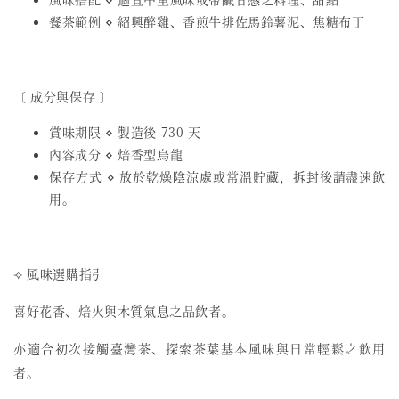
餐茶範例 ⋄ 紹興醉雞、香煎牛排佐馬鈴薯泥、焦糖布丁
〔 成分與保存 〕
賞味期限 ⋄ 製造後 730 天
內容成分 ⋄ 焙香型烏龍
保存方式 ⋄ 放於乾燥陰涼處或常溫貯藏，拆封後請盡速飲
用。
⟢ 風味選購指引
喜好花香、焙火與木質氣息之品飲者。
亦適合初次接觸臺灣茶、探索茶葉基本風味與日常輕鬆之飲用
者。