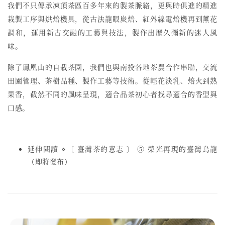
我們不只傳承凍頂茶區百多年來的製茶脈絡，更與時俱進的精進
栽製工序與烘焙機具，從古法龍眼炭焙、紅外線電焙機再到薰花
調和，運用新古交融的工藝與技法，製作出歷久彌新的迷人風
味。
除了鳳凰山的自栽茶園，我們也與南投各地茶農合作串聯，交流
田園管理、茶樹品種、製作工藝等技術。從輕花淡乳、焙火到熟
果香，截然不同的風味呈現，適合品茶初心者找尋適合的香型與
口感。
延伸閱讀 ⋄〔 臺灣茶的意志 〕 ⑤ 榮光再現的臺灣烏龍
（即將發布）