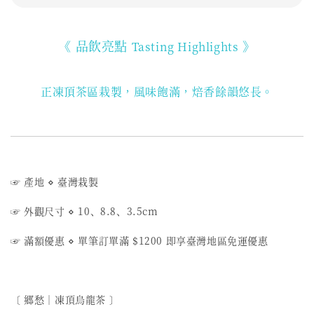
《 品飲亮點
》
Tasting Highlights
正凍頂茶區栽製，風味飽滿，焙香餘韻悠長。
☞ 產地 ⋄ 臺灣栽製
☞ 外觀尺寸 ⋄ 10、8.8、3.5cm
☞ 滿額優惠 ⋄ 單筆訂單滿 $1200 即享臺灣地區免運優惠
〔 郷愁︱凍頂烏龍茶 〕