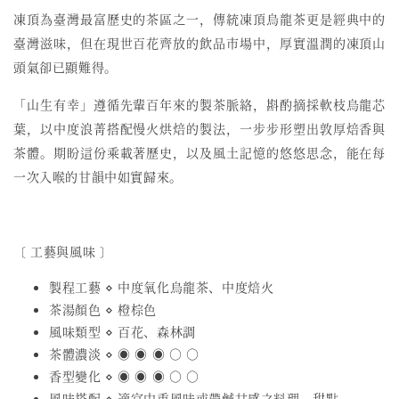
凍頂為臺灣最富歷史的茶區之一，傳統凍頂烏龍茶更是經典中的
臺灣滋味，但在現世百花齊放的飲品市場中，厚實溫潤的凍頂山
頭氣卻已顯難得。
「山生有幸」遵循先輩百年來的製茶脈絡，斟酌摘採軟枝烏龍芯
葉，以中度浪菁搭配慢火烘焙的製法，一步步形塑出敦厚焙香與
茶體。期盼這份乘載著歷史，以及風土記憶的悠悠思念，能在每
一次入喉的甘韻中如實歸來。
〔 工藝與風味 〕
製程工藝 ⋄ 中度氧化烏龍茶、中度焙火
茶湯顏色 ⋄ 橙棕色
風味類型 ⋄ 百花、森林調
茶體濃淡 ⋄ ◉ ◉ ◉ ○ ○
香型變化 ⋄ ◉ ◉ ◉ ○ ○
風味搭配 ⋄ 適宜中重風味或帶鹹甘感之料理、甜點