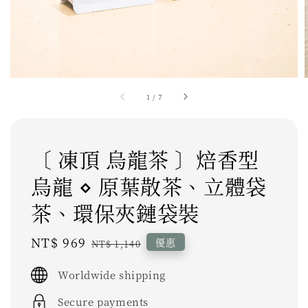
1
/
7
〔 凍頂 烏龍茶 〕焙香型
烏龍 ⋄ 原葉散茶、立體袋
茶、環保夾鏈袋裝
Sale
NT$ 969
Regular
優惠
NT$ 1,140
price
price
Worldwide shipping
Secure payments