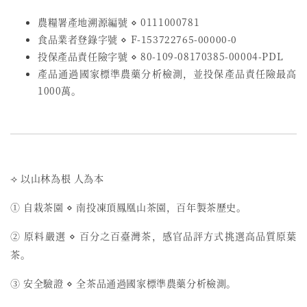
農糧署產地溯源編號 ⋄ 0111000781
食品業者登錄字號
⋄
F-153722765-00000-0
投保產品責任險字號
⋄
80-109-08170385-00004-PDL
產品通過國家標準農藥分析檢測，並投保產品責任險最高
1000萬。
⟢ 以山林為根 人為本
① 自栽茶園 ⋄ 南投凍頂鳳凰山茶園，百年製茶歷史。
② 原料嚴選 ⋄ 百分之百臺灣茶，感官品評方式挑選高品質原葉
茶。
③ 安全驗證 ⋄ 全茶品通過國家標準農藥分析檢測。