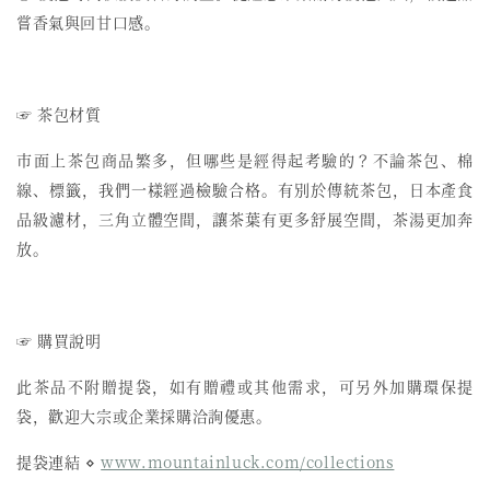
嘗香氣與回甘口感。
☞ 茶包材質
市面上茶包商品繁多，但哪些是經得起考驗的？不論茶包、棉
線、標籤，我們一樣經過檢驗合格。有別於傳統茶包，日本產食
品級濾材，三角立體空間，讓茶葉有更多舒展空間，茶湯更加奔
放。
☞ 購買說明
此茶品不附贈提袋，如有贈禮或其他需求，可另外加購環保提
袋，歡迎大宗或企業採購洽詢優惠。
提袋連結 ⋄
www.mountainluck.com/collections