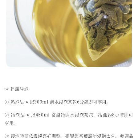
☞ 建議沖泡
① 熱泡法 ⋄ 以300ml 沸水浸泡茶包6分鐘即可享用。
② 冷泡法 ⋄ 以450ml 常溫冷開水浸泡茶包，冷藏約8小時即可
享用。
③ 浸泡時間依濃淡喜好調整。提醒您茶葉請勿浸泡太久，較適品