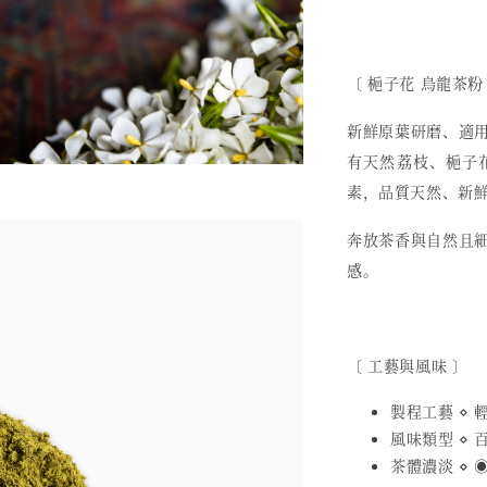
〔 梔子花 烏龍茶粉
新鮮原葉研磨、適
有天然荔枝、梔子
素，品質天然、新
奔放茶香與自然且
感。
〔 工藝與風味 〕
製程工藝 ⋄
風味類型 ⋄ 
茶體濃淡 ⋄ ◉