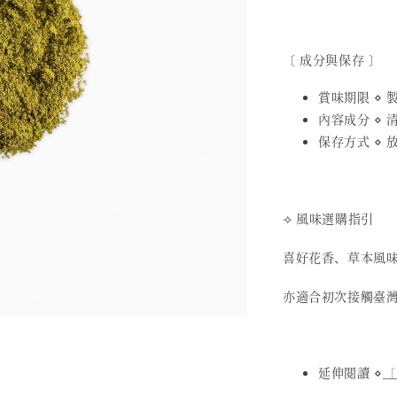
〔 成分與保存 〕
賞味期限 ⋄ 製
內容成分 ⋄
保存方式 ⋄
⟢ 風味選購指引
喜好花香、草本風
亦適合初次接觸臺
延伸閱讀 ⋄
〔