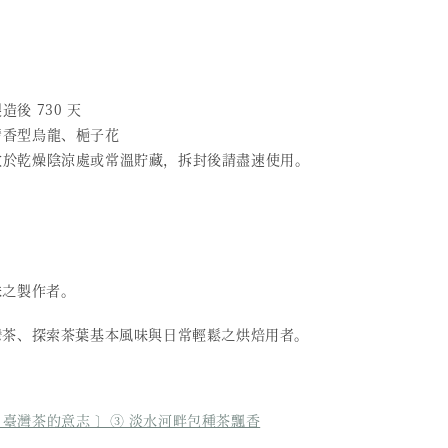
造後 730 天
 清香型烏龍、梔子花
 放於乾燥陰涼處或常溫貯藏，拆封後請盡速使用。
味之製作者。
灣茶、探索茶葉基本風味與日常輕鬆之烘焙用者。
 臺灣茶的意志 〕③ 淡水河畔包種茶飄香