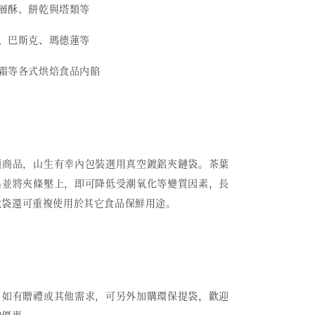
千層酥、餅乾與塔類等
糕、巴斯克、瑪德蓮等
、乳霜等各式烘焙食品内餡
類商品，山生有幸內包裝選用真空鍍鋁夾鏈袋。茶葉
出並將夾條壓上，即可降低受潮氧化等變質因素，長
此袋還可重複使用於其它食品保鮮用途。
，如有贈禮或其他需求，可另外加購環保提袋，歡迎
詢優惠。