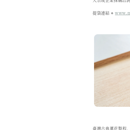
提袋連結 ⋄
www.mo
臺灣古典薰花製程