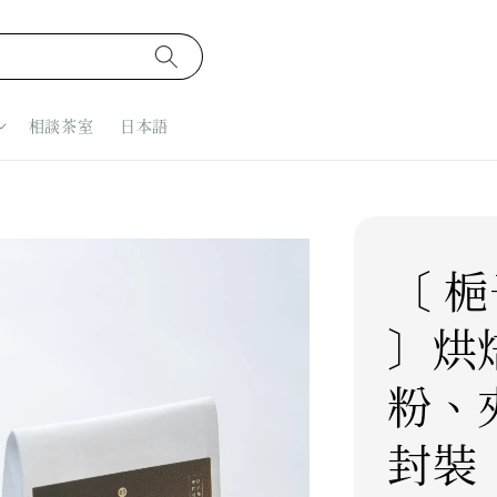
相談茶室
日本語
〔 
〕烘
粉、
封裝