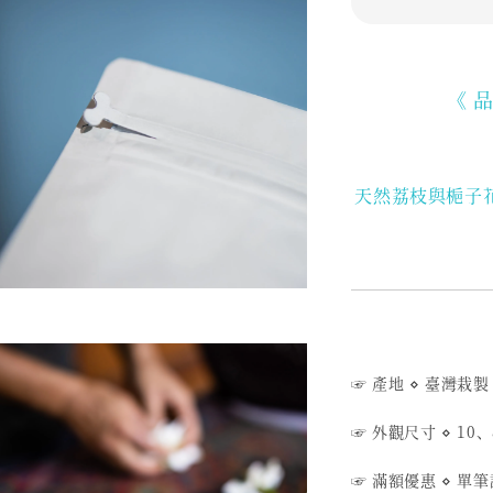
《 
天然荔枝與梔子
☞ 產地 ⋄ 臺灣栽製
☞ 外觀尺寸 ⋄ 10、
☞ 滿額優惠 ⋄ 單