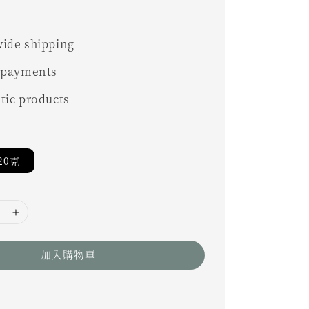
ide shipping
 payments
tic products
20克
加入購物車