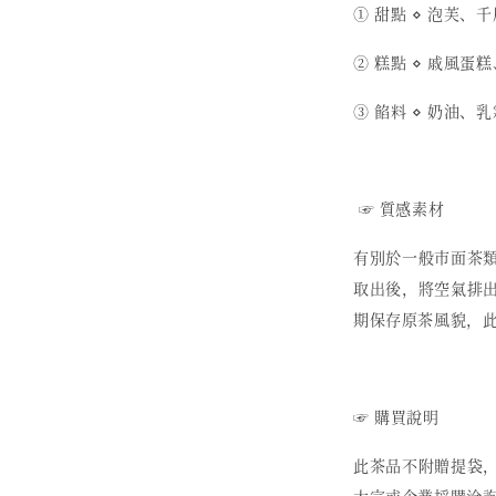
① 甜點 ⋄ 泡芙、
② 糕點 ⋄ 戚風蛋
③ 餡料 ⋄ 奶油
☞ 質感素材
有別於一般市面茶
取出後，將空氣排
期保存原茶風貌，
☞ 購買說明
此茶品不附贈提袋
大宗或企業採購洽