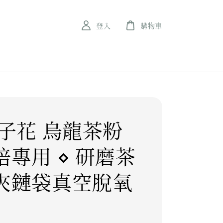
登入
購物車
梔子花 烏龍茶粉
焙專用 ⋄ 研磨茶
夾鏈袋真空脫氧