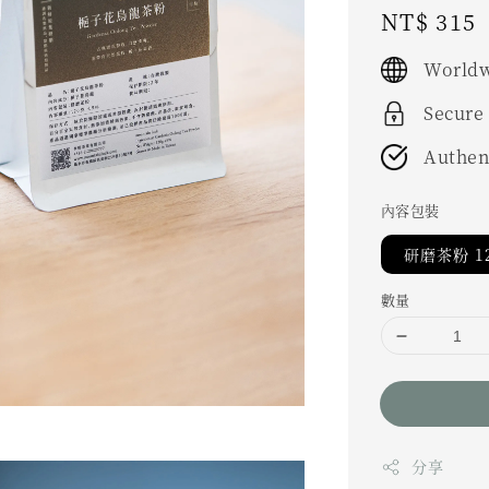
Regular
NT$ 315
price
Worldw
Secure
Authen
內容包裝
研磨茶粉 1
數量
分享