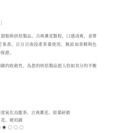
 〕
用甜點與烘焙製品。古典薰花製程，口感清爽，並帶
花果香。百分百南投產茶葉使用，無添加香精與色
鮮保證。
細緻的收斂性，為您的烘焙製品挹入恰如其分的平衡
 輕度氧化烏龍茶、古典薰花、原葉研磨
百花、琥珀調
 ◉ ○ ○ ○