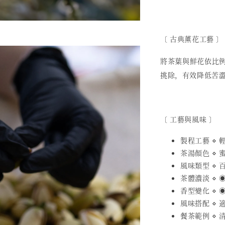
〔
古典薰花工藝
〕
將茶葉與鮮花依比
挑除，有效降低苦
〔 工藝與風味 〕
製程工藝 ⋄
茶湯顏色 ⋄ 
風味類型 ⋄ 
茶體濃淡 ⋄ ◉
香型變化 ⋄ ◉
風味搭配 ⋄
餐茶範例 ⋄