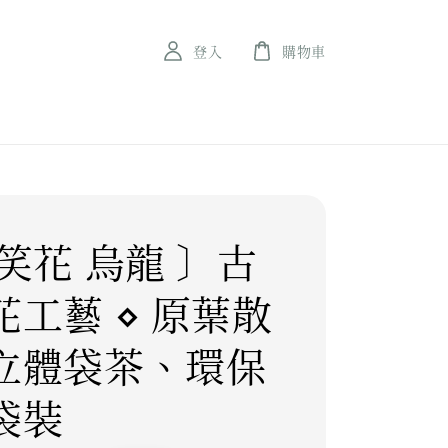
登入
購物車
笑花 烏龍 〕古
花工藝 ⋄ 原葉散
立體袋茶、環保
袋裝