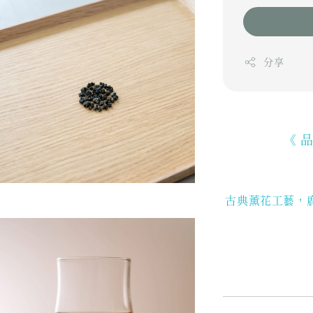
分享
《 
古典薰花工藝，