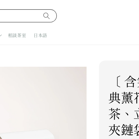
相談茶室
日本語
〔 含
典薰
茶、
夾鏈