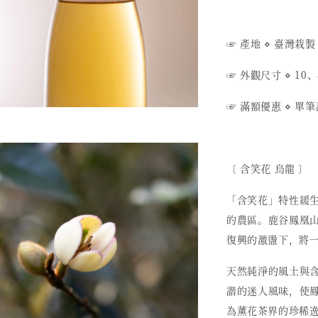
☞ 產地 ⋄ 臺灣栽製
☞ 外觀尺寸 ⋄ 10、
☞ 滿額優惠 ⋄ 單
〔 含笑花 烏龍 〕
「含笑花」特性緩
的農區。鹿谷鳳凰
復興的激盪下，將
天然純淨的風土與
諧的迷人風味，使
為薰花茶界的珍稀