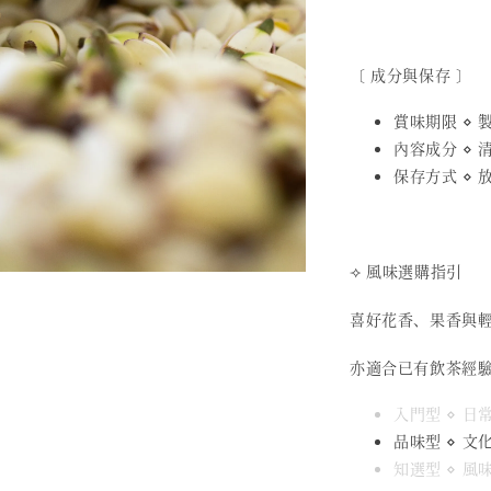
〔 成分與保存 〕
賞味期限 ⋄ 製
內容成分 ⋄
保存方式 ⋄
⟢ 風味選購指引
喜好花香、果香與
亦適合已有飲茶經
入門型 ⋄ 
品味型 ⋄ 文
知選型 ⋄ 