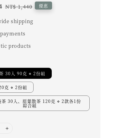
4
Regular
優惠
NT$ 1,440
price
ide shipping
 payments
tic products
 30入 90克 ⋄ 2份組
0克 ⋄ 2份組
茶 30入、原葉散茶 120克 ⋄ 2款各1份
綜合組