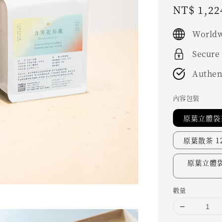
Sale
NT$ 1,22
price
Worldw
Secure
Authen
內容包裝
原葉立體袋茶
原葉散茶 12
原葉立體袋
數量