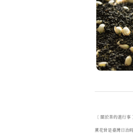
〔 關於茶的進行事 
薰花曾是臺灣日治