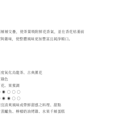
例層層交疊，使茶葉吸附鮮花香氣，並在香花枯萎前
澀與雜味，使整體風味更加豐富且純淨順口。
 輕度氧化烏龍茶、古典薰花
蜜綠色
百花、果蜜調
 ◉ ○ ○ ○
 ◉ ◉ ○ ○
 適宜清爽風味或帶鮮甜感之料理、甜點
 清蒸鱸魚、檸檬奶油烤雞、水果千層蛋糕