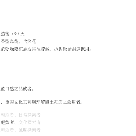
造後 730 天
 清香型烏龍、含笑花
 放於乾燥陰涼處或常溫貯藏，拆封後請盡速飲用。
輕盈口感之品飲者。
驗、重視文化工藝與理解風土細節之飲用者。
日常輕飲者、日常探索者
化輕飲者
、文化探索者
風味輕飲者、風味探索者