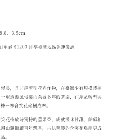
8.8、3.5cm
筆訂單滿 $1200 即享臺灣地區免運優惠
生慢長，且非經濟型花卉作物，在臺灣少有規模栽植
山一處遭颱風侵襲而棄置多年的茶園，在產區轉型與
一株一株含笑花聚樹成林。
含笑花待放時獨特的蕉果香，成就滋味甘甜、餘韻和
鳳凰山麓繼續百年飄香，古法薰製的含笑花烏龍更成
逸品。