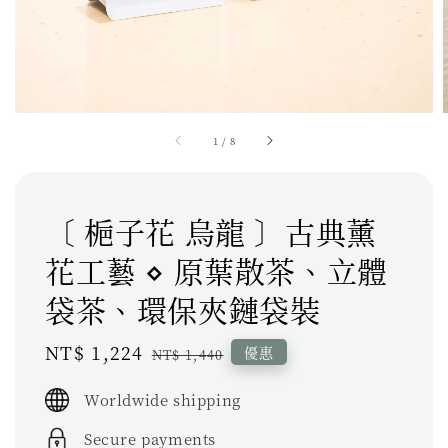
1
/
8
〔 梔子花 烏龍 〕古典薰
花工藝 ⋄ 原葉散茶、立體
袋茶、環保夾鏈袋裝
Sale
NT$ 1,224
Regular
優惠
NT$ 1,440
price
price
Worldwide shipping
Secure payments