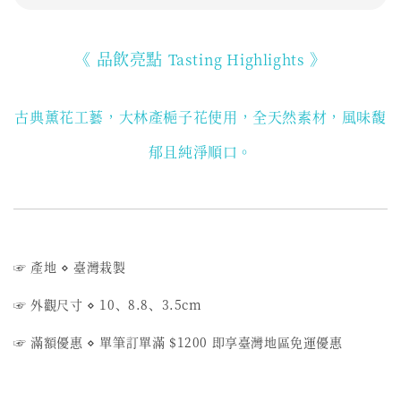
《 品飲亮點
》
Tasting Highlights
古典薰花工藝，大林產梔子花使用
，全天然素材，風味馥
郁且純淨順口。
☞ 產地
⋄ 臺
灣栽製
☞ 外觀尺寸 ⋄ 10、8.8、3.5cm
☞ 滿額優惠
⋄
單筆訂單滿 $1200 即享臺灣地區免運優惠