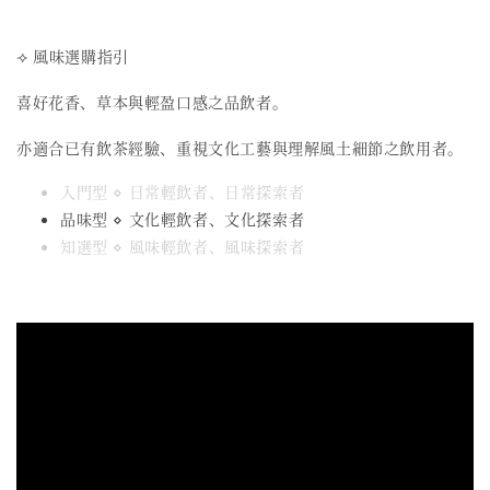
⟢ 風味選購指引
喜好花香、草本與輕盈口感之品飲者。
亦適合已有飲茶經驗、重視文化工藝與理解風土細節之飲用者。
入門型 ⋄ 日常輕飲者、日常探索者
品味型 ⋄ 文化輕飲者、文化探索者
知選型 ⋄ 風味輕飲者、風味探索者