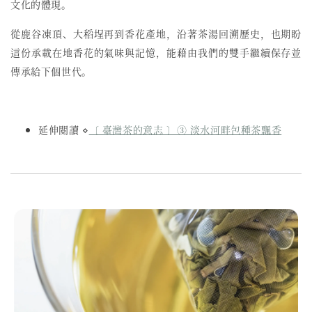
文化的體現。
從鹿谷凍頂、大稻埕再到香花產地，沿著茶湯回溯歷史，也期盼
這份承載在地香花的氣味與記憶，能藉由我們的雙手繼續保存並
傳承給下個世代。
延伸閱讀 ⋄
〔 臺灣茶的意志 〕③ 淡水河畔包種茶飄香