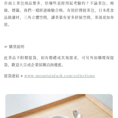
市面上茶包商品繁多，但哪些是經得起考驗的？不論茶包、棉
線、標籤，我們一樣經過檢驗合格。有別於傳統茶包，日本產食
品級濾材，三角立體空間，讓茶葉有更多舒展空間，茶湯更加奔
放。
☞ 購買說明
此茶品不附贈提袋，如有贈禮或其他需求，可另外加購環保提
袋，歡迎大宗或企業採購洽詢優惠。
提袋連結 ⋄
www.mountainluck.com/collections