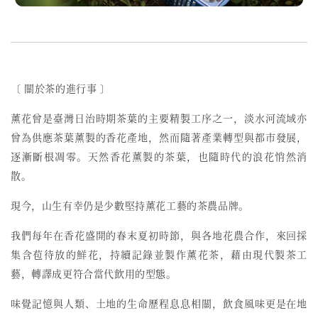
〔 關於茶的進行事 〕
薰花曾是臺灣日治時期茶葉的主要精製工序之一，
淡水河流域亦
曾為供應茶葉薰製的香花產地，然而
隨著產業轉型與都市發展，
逐漸斷根凋零。天然香花薰製的茶葉，也隨時代的浪花悄然消
散。
現今，山生有幸仍是少數堅持薰花工藝的茶農品牌。
我們每年在香花盛開的春末夏初時節，與各地花農合作，來回採
集含苞待放的鮮花，持續記錄並製作薰花茶，藉由現代製茶工
藝，轉譯成更符合當代飲用的型態。
味覺記憶與人類、土地的生命歷程息息相關，飲食風味更是在地