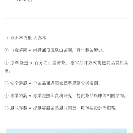
⟢ 以山林為根 人為本
① 自栽茶園 ⋄ 南投凍頂鳳凰山茶園，百年製茶歷史。
② 原料嚴選 ⋄ 百分之百臺灣茶，感官品評方式挑選高品質原葉
茶。
③ 安全驗證 ⋄ 全茶品通過國家標準農藥分析檢測。
④ 專業諮詢 ⋄ 專業證照與實務研究，提供茶品風味等相關諮詢。
⑤ 風味客製 ⋄ 提供專屬茶品風味開發，與包裝設計等服務。