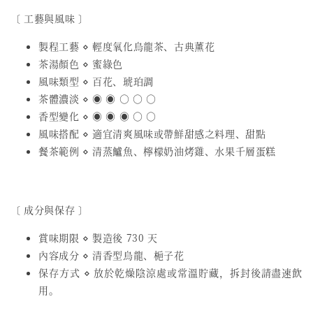
〔 工藝與風味 〕
製程工藝 ⋄ 輕度氧化烏龍茶、古典薰花
茶湯顏色 ⋄ 蜜綠色
風味類型 ⋄ 百花、琥珀調
茶體濃淡 ⋄ ◉ ◉ ○ ○ ○
香型變化 ⋄ ◉ ◉ ◉ ○ ○
風味搭配 ⋄ 適宜清爽風味或帶鮮甜感之料理、甜點
餐茶範例 ⋄ 清蒸鱸魚、檸檬奶油烤雞、水果千層蛋糕
〔 成分與保存 〕
賞味期限 ⋄ 製造後 730 天
內容成分 ⋄ 清香型烏龍、梔子花
保存方式 ⋄ 放於乾燥陰涼處或常溫貯藏，拆封後請盡速飲
用。