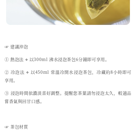
☞ 建議沖泡
① 熱泡法 ⋄ 以300ml 沸水浸泡茶包6分鐘即可享用。
② 冷泡法 ⋄ 以450ml 常溫冷開水浸泡茶包，冷藏約8小時即可
享用。
③ 浸泡時間依濃淡喜好調整。提醒您茶葉請勿浸泡太久，較適品
嘗香氣與回甘口感。
☞ 茶包材質