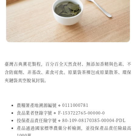
臺灣古典薰花製程，百分百全天然食材、無添加香精與色素、不
含防腐劑、非基改、素食可食。原葉袋茶裸包或原葉散茶、環保
夾鏈袋真空脫氧封裝。
農糧署產地溯源編號 ⋄ 0111000781
食品業者登錄字號
⋄
F-153722765-00000-0
投保產品責任險字號
⋄
80-109-08170385-00004-PDL
產品通過國家標準農藥分析檢測，並投保產品責任險最高
1000萬。