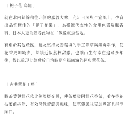
〔 梔子花 烏龍 〕
就在北回歸線稍往北側的嘉義大林，充足日照與合宜風土，孕育
出品質極佳的「梔子花果」，為臺灣代表性的食用色素及賦香
料，日本人更為追尋此物在二戰後重返當地。
有別於其他產區，農友堅持友善環境的手工除草與無毒耕作，使
花香更加純潔，餘韻近似荔枝甜感。也讓山生有幸在追尋多年
後，得以重現此款曾於日治時期名揚四海的經典薰花茶。
〔
古典薰花工藝
〕
將茶葉與鮮花依比例層層交疊，使茶葉吸附鮮花香氣，並在香花
枯萎前挑除，有效降低苦澀與雜味，使整體風味更加豐富且純淨
順口。