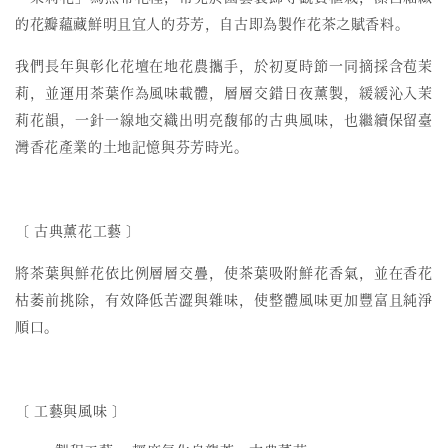
的花瓣蘊藏鮮明且宜人的芬芳，自古即為製作花茶之賦香料。
我們長年與彰化花壇在地花農攜手，於初夏時節一同摘採含苞茉
莉，並運用茶葉作為風味載體，層層交錯日夜薰製，緩緩沁入茉
莉花韻，一針一線地交織出明亮馥郁的古典風味，也繼續保留臺
灣香花產業的土地記憶與芬芳時光。
〔
古典薰花工藝
〕
將茶葉與鮮花依比例層層交疊，使茶葉吸附鮮花香氣，並在香花
枯萎前挑除，有效降低苦澀與雜味，使整體風味更加豐富且純淨
順口。
〔 工藝與風味 〕