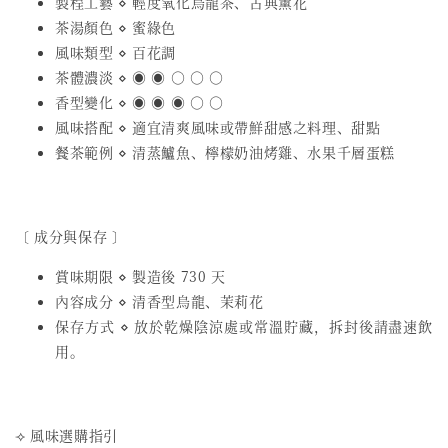
製程工藝 ⋄ 輕度氧化烏龍茶、古典薰花
茶湯顏色 ⋄ 蜜綠色
風味類型 ⋄ 百花調
茶體濃淡 ⋄ ◉ ◉ ○ ○ ○
香型變化 ⋄ ◉ ◉ ◉ ○ ○
風味搭配 ⋄ 適宜清爽風味或帶鮮甜感之料理、甜點
餐茶範例 ⋄ 清蒸鱸魚、檸檬奶油烤雞、水果千層蛋糕
〔 成分與保存 〕
賞味期限 ⋄ 製造後 730 天
內容成分 ⋄ 清香型烏龍、茉莉花
保存方式 ⋄ 放於乾燥陰涼處或常溫貯藏，拆封後請盡速飲
用。
⟢ 風味選購指引