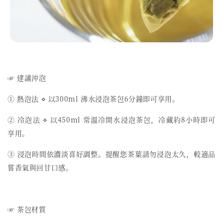
☞ 建議沖泡
① 熱泡法 ⋄ 以300ml 沸水浸泡茶包6分鐘即可享用。
② 冷泡法 ⋄ 以450ml 常溫冷開水浸泡茶包，冷藏約8小時即可
享用。
③ 浸泡時間依濃淡喜好調整。提醒您茶葉請勿浸泡太久，較適品
嘗香氣與回甘口感。
☞ 茶包材質