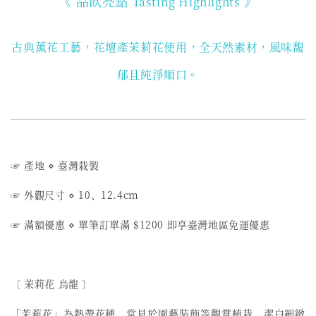
《 品飲亮點
》
Tasting Highlights
古典薰花工藝，花壇產茉莉花使用
，全天然素材，風味馥
郁且純淨順口。
☞ 產地
⋄
臺灣栽製
☞ 外觀尺寸
⋄
10、12.4cm
☞ 滿額優惠
⋄
單筆訂單滿 $1200 即享臺灣地區免運優惠
〔 茉莉花 烏龍 〕
「茉莉花」為熱帶花種，常見於園藝裝飾等觀賞植栽，潔白細緻