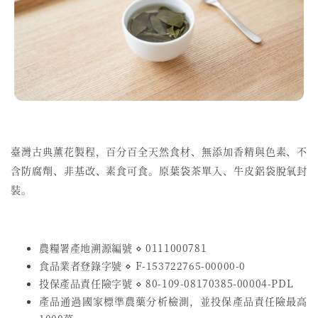
臺灣古典薰花製程，百分百全天然食材、無添加香精與色素、不
含防腐劑、非基改、素食可食。
原葉袋茶單入、牛皮鋁袋脫氧封
裝。
農糧署產地溯源編號 ⋄ 0111000781
食品業者登錄字號
⋄
F-153722765-00000-0
投保產品責任險字號
⋄
80-109-08170385-00004-PDL
產品通過國家標準農藥分析檢測，並投保產品責任險最高