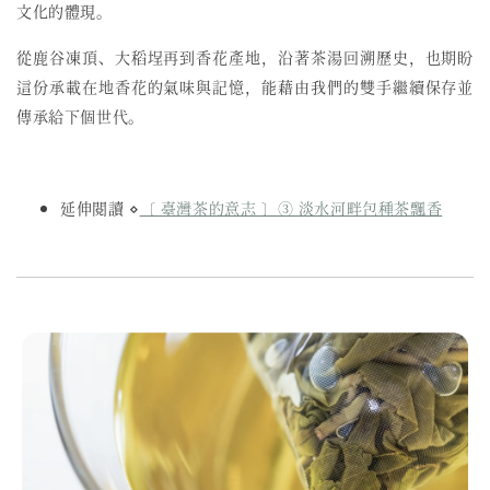
文化的體現。
從鹿谷凍頂、大稻埕再到香花產地，沿著茶湯回溯歷史，也期盼
這份承載在地香花的氣味與記憶，能藉由我們的雙手繼續保存並
傳承給下個世代。
延伸閱讀 ⋄
〔 臺灣茶的意志 〕③ 淡水河畔包種茶飄香