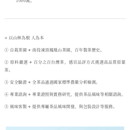
1000萬。
⟢ 以山林為根 人為本
① 自栽茶園 ⋄ 南投凍頂鳳凰山茶園，百年製茶歷史。
② 原料嚴選 ⋄ 百分之百台灣茶，感官品評方式挑選高品質原葉
茶。
③ 安全驗證 ⋄ 全茶品通過國家標準農藥分析檢測。
④ 專業諮詢 ⋄ 專業證照與實務研究，提供茶品風味等相關諮詢。
⑤ 風味客製 ⋄ 提供專屬茶品風味開發，與包裝設計等服務。