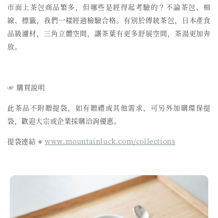
市面上茶包商品繁多，但哪些是經得起考驗的？不論茶包、棉
線、標籤，我們一樣經過檢驗合格。有別於傳統茶包，日本產食
品級濾材，三角立體空間，讓茶葉有更多舒展空間，茶湯更加奔
放。
☞ 購買說明
此茶品不附贈提袋，如有贈禮或其他需求，可另外加購環保提
袋，歡迎大宗或企業採購洽詢優惠。
提袋連結 ⋄
www.mountainluck.com/collections