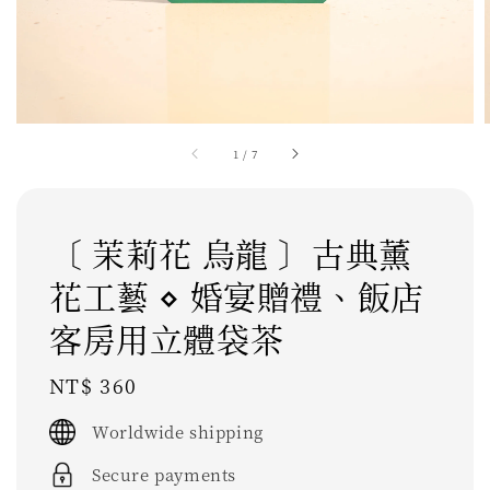
1
/
7
〔 茉莉花 烏龍 〕古典薰
花工藝 ⋄ 婚宴贈禮、飯店
客房用立體袋茶
Regular
NT$ 360
price
Worldwide shipping
Secure payments