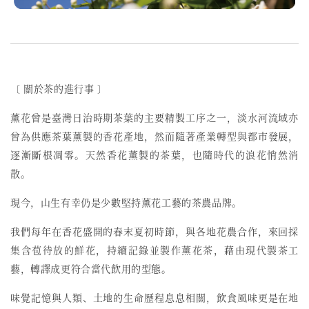
〔 關於茶的進行事 〕
薰花曾是臺灣日治時期茶葉的主要精製工序之一，
淡水河流域亦
曾為供應茶葉薰製的香花產地，然而
隨著產業轉型與都市發展，
逐漸斷根凋零。天然香花薰製的茶葉，也隨時代的浪花悄然消
散。
現今，山生有幸仍是少數堅持薰花工藝的茶農品牌。
我們每年在香花盛開的春末夏初時節，與各地花農合作，來回採
集含苞待放的鮮花，持續記錄並製作薰花茶，藉由現代製茶工
藝，轉譯成更符合當代飲用的型態。
味覺記憶與人類、土地的生命歷程息息相關，飲食風味更是在地